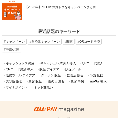
【2026年】au PAYのおトクなキャンペーンまとめ
最近話題のキーワード
#キャンペーン
#自治体キャンペーン
#関東
#QRコード決済
#中部/北陸
キャッシュレス決済
キャッシュレス決済 導入
QRコード決済
QRコード決済 導入
販促 アイデア
販促ツール
販促ツール アイデア
クーポン 販促
飲食店 販促
小売 販促
美容院 販促
集客 販促
雨の日 集客
集客 事例
auPAY 導入
マイナポイント
ネット支払い