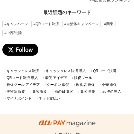
>>総合人気ランキング
最近話題のキーワード
#キャンペーン
#QRコード決済
#自治体キャンペーン
#関東
#中部/北陸
キャッシュレス決済
キャッシュレス決済 導入
QRコード決済
QRコード決済 導入
販促 アイデア
販促ツール
販促ツール アイデア
クーポン 販促
飲食店 販促
小売 販促
美容院 販促
集客 販促
雨の日 集客
集客 事例
auPAY 導入
マイナポイント
ネット支払い