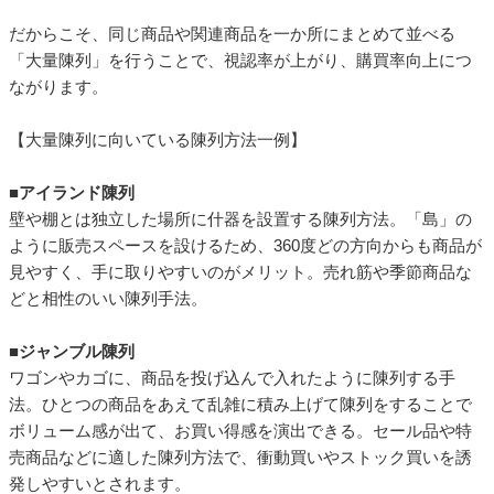
だからこそ、同じ商品や関連商品を一か所にまとめて並べる
「大量陳列」を行うことで、視認率が上がり、購買率向上につ
ながります。
【大量陳列に向いている陳列方法一例】
■アイランド陳列
壁や棚とは独立した場所に什器を設置する陳列方法。「島」の
ように販売スペースを設けるため、360度どの方向からも商品が
見やすく、手に取りやすいのがメリット。売れ筋や季節商品な
どと相性のいい陳列手法。
■ジャンブル陳列
ワゴンやカゴに、商品を投げ込んで入れたように陳列する手
法。ひとつの商品をあえて乱雑に積み上げて陳列をすることで
ボリューム感が出て、お買い得感を演出できる。セール品や特
売商品などに適した陳列方法で、衝動買いやストック買いを誘
発しやすいとされます。