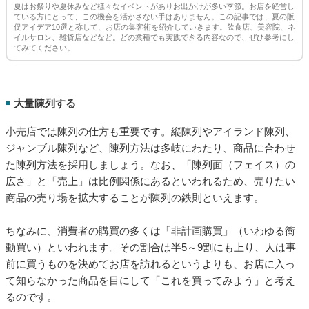
夏はお祭りや夏休みなど様々なイベントがありお出かけが多い季節。お店を経営し
ている方にとって、この機会を活かさない手はありません。この記事では、夏の販
促アイデア10選と称して、お店の集客術を紹介していきます。飲食店、美容院、ネ
イルサロン、雑貨店などなど。どの業種でも実践できる内容なので、ぜひ参考にし
てみてください。
大量陳列する
■
小売店では陳列の仕方も重要です。縦陳列やアイランド陳列、
ジャンブル陳列など、陳列方法は多岐にわたり、商品に合わせ
た陳列方法を採用しましょう。なお、「陳列面（フェイス）の
広さ」と「売上」は比例関係にあるといわれるため、売りたい
商品の売り場を拡大することが陳列の鉄則といえます。
ちなみに、消費者の購買の多くは「非計画購買」（いわゆる衝
動買い）といわれます。その割合は半5～9割にも上り、人は事
前に買うものを決めてお店を訪れるというよりも、お店に入っ
て知らなかった商品を目にして「これを買ってみよう」と考え
るのです。