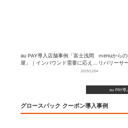
au PAY導入店舗事例「富士浅間
ｍenuから
屋」｜インバウンド需要に応える
リバリーサー
WeChat Pay対応で、レジの回転
を後押しす
2025/12/04
率と客単価が向上！
トアップキ
au PA
グロースパック クーポン導入事例