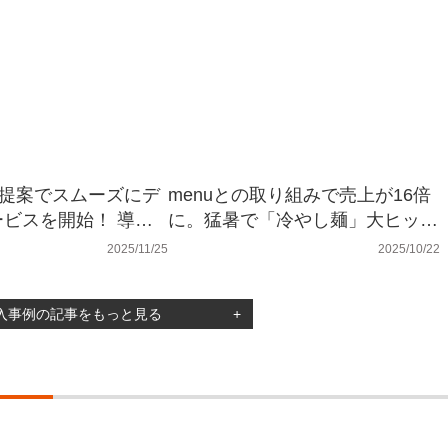
の提案でスムーズにデ
menuとの取り組みで売上が16倍
ビスを開始！ 導入
に。猛暑で「冷やし麺」大ヒッ
る「デリバリースター
ト！「鶏ポタラーメン THANK 大
2025/11/25
2025/10/22
ット」の実力
門店」様
Y導入事例の記事をもっと見る
+