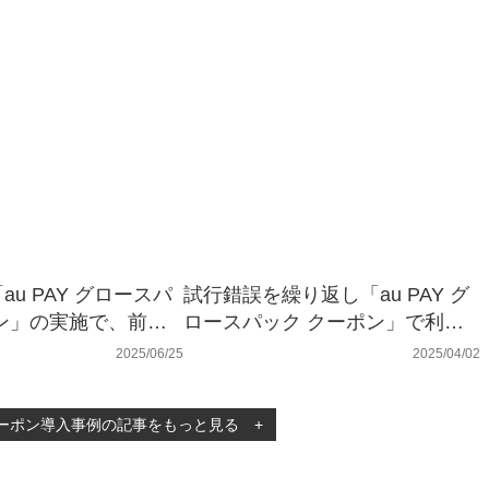
u PAY グロースパ
試行錯誤を繰り返し「au PAY グ
ン」の実施で、前年
ロースパック クーポン」で利用
超えの実績を達成！ ア
金額・来客数アップを達成！ 株
2025/06/25
2025/04/02
ム株式会社
式会社伸和ホールディングス
クーポン導入事例の記事をもっと見る
+