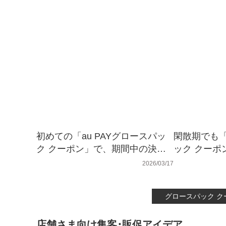
初めての「au PAYグロースパッ
閑散期でも「a
ク クーポン」で、期間中の決済
ック クーポ
金額が驚異の347％アップ！ 株
度比400％
2026/03/17
式会社ウインズジャパンホールデ
ルトルイズ
ィングス 様
グロースパック 
店舗さま向け集客･販促アイデア