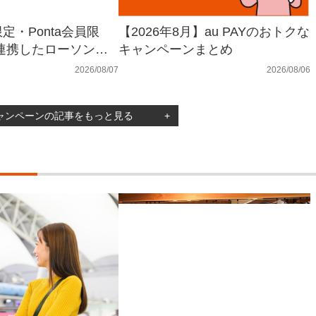
定・Ponta会員限
【2026年8月】au PAYのおトクな
AY連携したローソンア
キャンペーンまとめ
PAYバーコードから決
2026/08/07
2026/08/06
00万Pontaポイン
でプレゼント
ャンペーンの記事をもっと見る
+