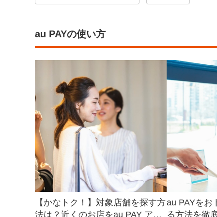
au PAYの使い方
【かなトク！】対象店舗を探す方
au PAY
法は？近くのお店をau PAY アプ
る方法を徹