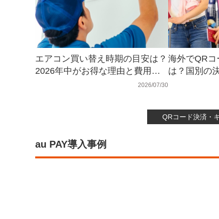
エアコン買い替え時期の目安は？
海外でQR
2026年中がお得な理由と費用を
は？国別の決
解説
活用法
2026/07/30
QRコード決済・
au PAY導入事例