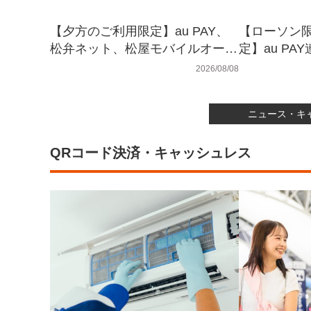
【夕方のご利用限定】au PAY、
【ローソン限
松弁ネット、松屋モバイルオーダ
定】au P
ー、松弁デリバリー、松屋ミニア
プリのau 
2026/08/08
プリでau PAYを使うと最大15％
済すると最大1
のPontaポイントを還元（2026年
トを山分け
ニュース・キ
8月8日～）
QRコード決済・キャッシュレス