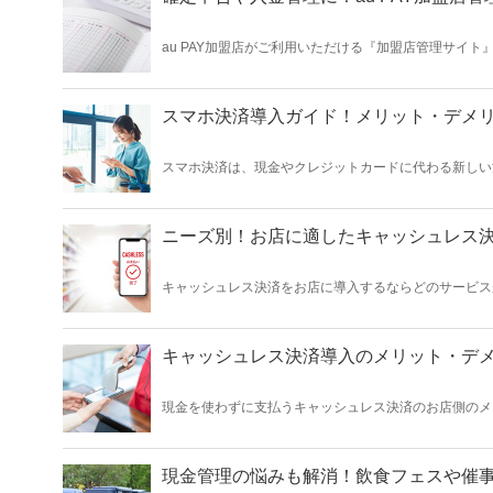
au PAY加盟店がご利用いただける『加盟店管理サイト
ータを確定申告や普段の入金管理などに活用しましょう
スマホ決済導入ガイド！メリット・デメ
スマホ決済は、現金やクレジットカードに代わる新しい決済手段とし
まざまな種類があり、それぞれに特徴やメリット、デメリットがあります。 本記事では、スマホ決済
者の方に向けて、スマホ決済導入のメリットやデメリッ
ニーズ別！お店に適したキャッシュレス
キャッシュレス決済をお店に導入するならどのサービス
よってニーズはさまざま。本記事では、業態やニーズ別
キャッシュレス決済導入のメリット・デ
現金を使わずに支払うキャッシュレス決済のお店側のメ
り公表された、「キャッシュレス・ロードマップ 2023」
程度とする政府目標の達成も目前となっています。 本記事では、キャッシュレス化の進行状況や、お店が導入するメリット・デメリットを解
説していきます。本記事を参考に、自分のお店にあうキ
現金管理の悩みも解消！飲食フェスや催