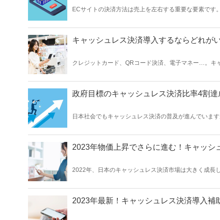
ECサイトの決済方法は売上を左右する重要な要素です
があるかもしれません。 au PAYをはじめとする各種
など大きな存在となっています。 そのau PAYはEC
キャッシュレス決済導入するならどれが
クレジットカード、QRコード決済、電子マネー…。キ
すればいいのでしょうか。 この記事では、キャッシュレス決済の市場動向を元に、今からキャッシュレス決済を始めるならどれがよいかを検
証していきます。
政府目標のキャッシュレス決済比率4割達
日本社会でもキャッシュレス決済の普及が進んでいます
う目標達成が見えてきた状況です。この記事では、各種
のキャッシュレス決済市場動向を紹介していきます。
2023年物価上昇でさらに進む！キャッ
2022年、日本のキャッシュレス決済市場は大きく成長
済サービスの多様化や非接触ニーズの高まりなどがあり
2023年最新！キャッシュレス決済導入補