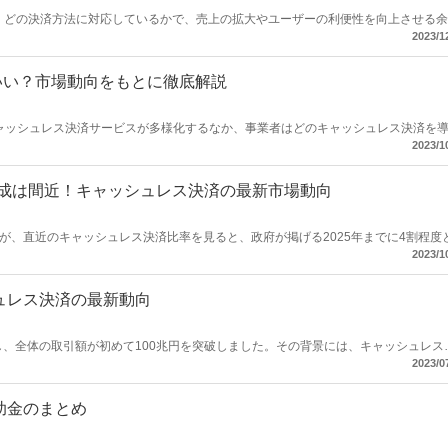
。どの決済方法に対応しているかで、売上の拡大やユーザーの利便性を向上させる
決済サービスですが、総務省の調査では、QRコード決済としては利用率が50%を超え
2023/1
サイトの決済にも対応していて、導入するサイトも増えています。
いい？市場動向をもとに徹底解説
ャッシュレス決済サービスが多様化するなか、事業者はどのキャッシュレス決済を
2023/1
成は間近！キャッシュレス決済の最新市場動向
が、直近のキャッシュレス決済比率を見ると、政府が掲げる2025年までに4割程度
調査を元に、キャッシュレス決済比率の推移や、お店や消費者の利用動向など、最
2023/1
シュレス決済の最新動向
し、全体の取引額が初めて100兆円を突破しました。その背景には、キャッシュレス
ます。さらに、直近では物価上昇もキャッシュレス決済の普及を後押ししています
2023/0
助金のまとめ