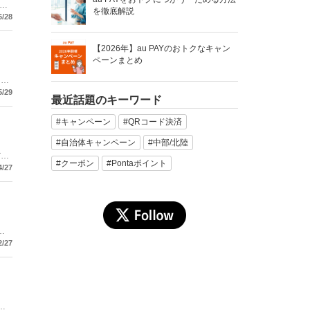
年
を徹底解説
ょ
6/28
【2026年】au PAYのおトクなキャン
ペーンまとめ
々拡
5/29
最近話題のキーワード
#キャンペーン
#QRコード決済
#自治体キャンペーン
#中部/北陸
だけ
#クーポン
#Pontaポイント
4/27
楽
ー
2/27
コ