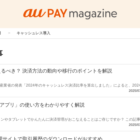
用
キャッシュレス導入
事
るべき？ 決済方法の動向や移行のポイントを解説
業省の発表「2024年のキャッシュレス決済比率を算出しました」によると、202
全キャッシュレス化”の概要とメリッ
2025/0
キャッシュレス化の手順を紹介します。
BIZ アプリ」の使い方をわかりやすく解説
フォンやタブレットでかんたんに決済管理がおこなえることはご存じですか？ この記
」の概要や使い方を解説します。手元のスマートフォンやタブレットで済むことが増えると、
2025/0
ていない」という加盟店さまは、これを機に加盟店用アプリ「au PAY for BIZ 
。
管理サイトで取引履歴のダウンロードがおすすめ