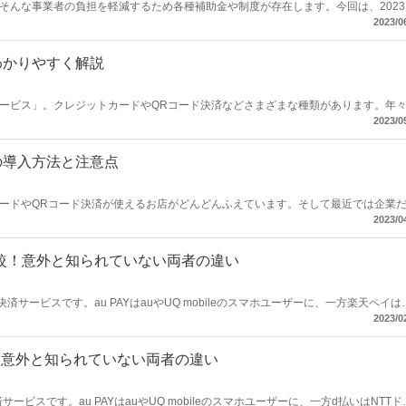
そんな事業者の負担を軽減するため各種補助金や制度が存在します。今回は、2023
まとめした。導入費用の問題を解消し、更なるビジネスの成功へ一歩踏み出しまし
2023/0
わかりやすく解説
ービス」。クレジットカードやQRコード決済などさまざまな種類があります。年
ついて解説します。
2023/0
の導入方法と注意点
ードやQRコード決済が使えるお店がどんどんふえています。そして最近では企業
ュレスの導入が進んでいます。
2023/0
比較！意外と知られていない両者の違い
済サービスです。au PAYはauやUQ mobileのスマホユーザーに、一方楽天ペイは
はau PAYと楽天ペイの特徴と基本情報をわかりやすく解説します。「どちらのサ
2023/0
たうえでQRコード決済を導入したい事業者」は参考にしてみてください。​​
較！意外と知られていない両者の違い
ービスです。au PAYはauやUQ mobileのスマホユーザーに、一方d払いはNTTド