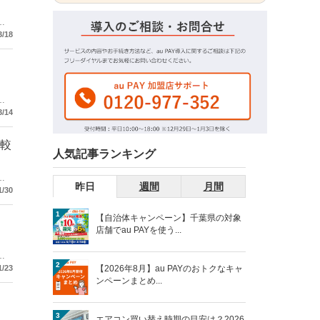
よ
3/18
を
進
3/14
比較
人気記事ランキング
昨日
週間
月間
1/30
1
【自治体キャンペーン】千葉県の対象
店舗でau PAYを使う...
店
2
済サ
【2026年8月】au PAYのおトクなキャ
1/23
ンペーンまとめ...
3
エアコン買い替え時期の目安は？2026