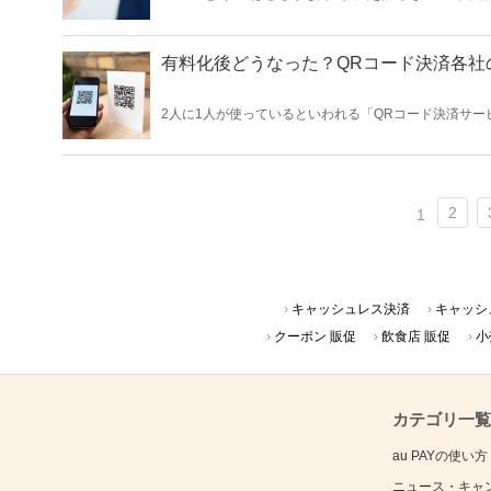
モのスマホユーザーによく利用されています。この記事で
スをつかおうか迷っている方」「サービスの特徴を知っ
有料化後どうなった？QRコード決済各社
2人に1人が使っているといわれる「QRコード決済サー
率を超えたという調査も発表されました。 これまで「決済手数料無料」キャンペーンで加盟店拡大を進めてきたQRコード決済サービス各社で
すが、すでに有料化が進められています。この記事では
2
1
キャッシュレス決済
キャッシ
クーポン 販促
飲食店 販促
小
カテゴリ一覧
au PAYの使い方
ニュース・キャ