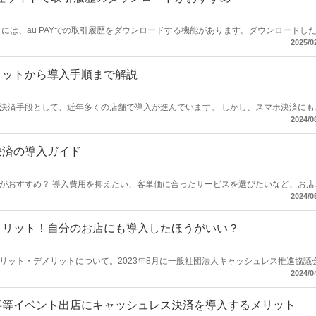
』には、au PAYでの取引履歴をダウンロードする機能があります。ダウンロードし
。
2025/0
リットから導入手順まで解説
て、近年多くの店舗で導入が進んでいます。 しかし、スマホ決済にもさ
の導入を検討している店舗経営者や担当
2024/0
ト、そして導入手順について詳しく解説します。
決済の導入ガイド
がおすすめ？ 導入費用を抑えたい、客単価に合ったサービスを選びたいなど、お店
の導入パターンを元に、キャッシュレス決済の導入方法を探っていきます。
2024/0
メリット！自分のお店にも導入したほうがいい？
リット・デメリットについて。2023年8月に一般社団法人キャッシュレス推進協議
によると、2022年のキャッシュレス決済比率は36.0%に達し、2025年6月までに
2024/0
ャッシュレス決済を選択してみてください。
事等イベント出店にキャッシュレス決済を導入するメリット