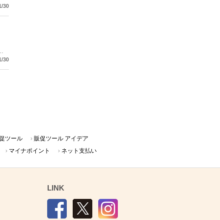
ビ
1/30
用
1/30
促ツール
販促ツール アイデア
マイナポイント
ネット支払い
LINK