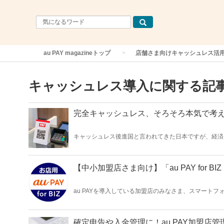
au PAY magazineトップ
店舗さま向けキャッシュレス活
キャッシュレス導入に関する記
完全キャッシュレス、そろそろ本気で考え
キャッシュレス後進国と言われてきた日本ですが、経済産
のキャッシュレス決済比率は42.8％にまで上昇したことが分かりました。 今後もますます加速しそうな“完
ト・デメリット、そして小さなお店でも始めやすい完全
【中小加盟店さま向け】「au PAY for 
au PAYを導入している加盟店のみなさま、スマート
は、加盟店用アプリ「au PAY for BIZ アプリ
コンを開く手間もなくなります。「Webの管理画面しか使っ
リ」も日々の業務でご活用してみてはいかがでしょうか
確定申告や入金管理に！au PAY加盟店