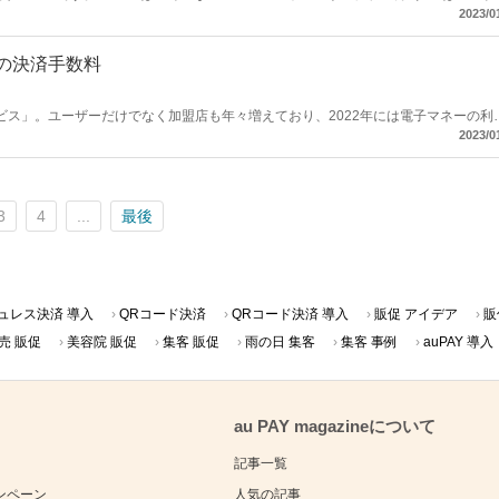
はau PAYとd払い の特徴と基本情報をわかりやすく解説します。「どちらのサー
2023/0
たうえでQRコード決済を導入したい事業者」は参考にしてみてください。
の決済手数料
ビス」。ユーザーだけでなく加盟店も年々増えており、2022年には電子マネーの利
2023/0
、大手QRコード決済サービス各社の有料化後の対応を解説します。
3
4
...
最後
ュレス決済 導入
QRコード決済
QRコード決済 導入
販促 アイデア
販
売 販促
美容院 販促
集客 販促
雨の日 集客
集客 事例
auPAY 導入
au PAY magazineについて
記事一覧
ンペーン
人気の記事