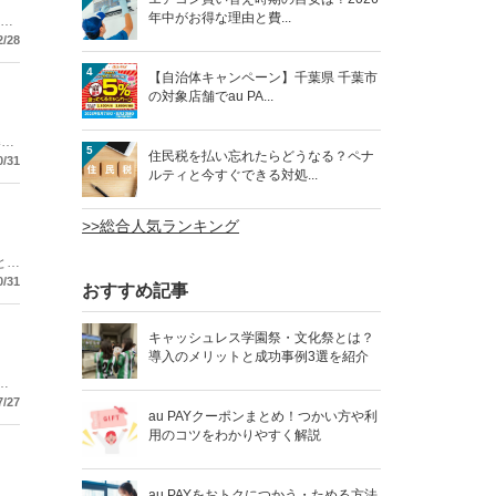
年中がお得な理由と費...
余地
る
2/28
4
【自治体キャンペーン】千葉県 千葉市
の対象店舗でau PA...
導入
5
住民税を払い忘れたらどうなる？ペナ
0/31
ルティと今すぐできる対処...
>>総合人気ランキング
とい
新
0/31
おすすめ記事
キャッシュレス学園祭・文化祭とは？
導入のメリットと成功事例3選を紹介
決
。
7/27
au PAYクーポンまとめ！つかい方や利
用のコツをわかりやすく解説
au PAYをおトクにつかう・ためる方法