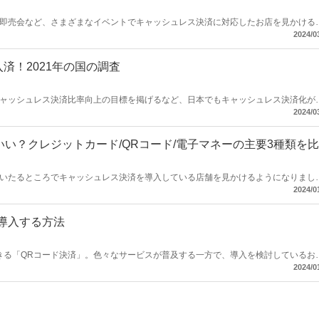
即売会など、さまざまなイベントでキャッシュレス決済に対応したお店を見かける
2024/0
以下のようなイベント出店を計画されている
ベント出店における現金決済のどういう悩みが解消されるのか、またその導入方法
済！2021年の国の調査
ャッシュレス決済比率向上の目標を掲げるなど、日本でもキャッシュレス決済化が
2024/0
済の現状をお伝えします。 導入済店舗での導入効果、消費者側の
ているので、動向の把握にお役立てください。
いい？クレジットカード/QRコード/電子マネーの主要3種類を
いたるところでキャッシュレス決済を導入している店舗を見かけるようになりまし
2024/0
シュレス決済の3
・デメリットを理解し、自分のお店に合った
導入する方法
きる「QRコード決済」。色々なサービスが普及する一方で、導入を検討しているお
でしょう。そんなときは、複数のQRコード決済をまとめて導入できる「マルチ決
2024/0
済方法に対応し、契約も一つにまとめられて便利です。