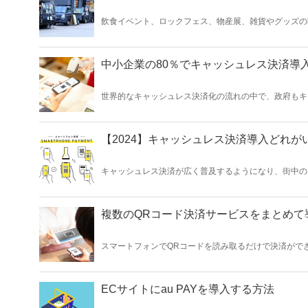
飲食イベント、ロックフェス、物産展、雑貨やグッズの
うになりました。 これらのお店がイベント出店にあたりキャッシュレス決済を導入した背景には、現金の盗難・紛失リスクを減らしたい、手
持ちがない等の販売機会損失を避けたいなどのニーズがあったと考えられます。 この記事では、
事業者さまに向けて、キャッシュレス決済を使うと、イ
ご紹介します。
中小企業の80％でキャッシュレス決済導入
世界的なキャッシュレス決済化の流れの中で、政府もキ
む流れができつつあります。 そのキャッシュレス決済の普及には、「使える場所」と「使える人」の両方が必要です。この記事では、「キャ
ッシュレス決済の導入率」をテーマに、中小店舗におけるキャッシュレス決
キャッシュレス決済に対するイメージについても解説し
【2024】キャッシュレス決済導入どれが
キャッシュレス決済が広く普及するようになり、街中の
た。 周りを見回しても、以前と比べて現金のやりとりを目にすることも減ってきているのではないでしょうか。 事業者にとってはすでにお店
のキャッシュレス化は避けて通れない道となりつつあります。 この記事では、導入を検討している事業者様に向けて、キャッ
種類「クレジットカード/ QRコード/電子マネー」の特徴を詳しく解説します。 それぞれメリット
キャッシュレス決済を選びましょう。
複数のQRコード決済サービスをまとめて
スマートフォンでQRコードを読み取るだけで決済がで
の担当者様は、どれを導入すべきか悩まれることもある
ービス」という方法があります。一つの端末で複数の決
ECサイトにau PAYを導入する方法