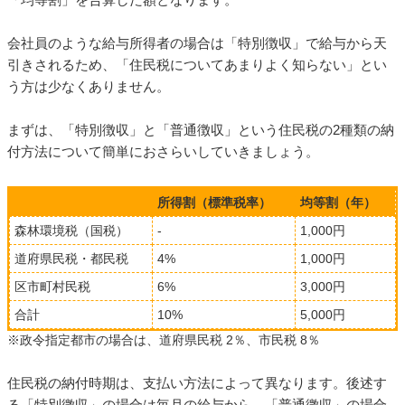
会社員のような給与所得者の場合は「特別徴収」で給与から天
引きされるため、「住民税についてあまりよく知らない」とい
う方は少なくありません。
まずは、「特別徴収」と「普通徴収」という住民税の2種類の納
付方法について簡単におさらいしていきましょう。
所得割（標準税率）
均等割（年）
森林環境税（国税）
-
1,000円
道府県民税・都民税
4%
1,000円
区市町村民税
6%
3,000円
合計
10%
5,000円
※政令指定都市の場合は、道府県民税 2％、市民税 8％
住民税の納付時期は、支払い方法によって異なります。後述す
る「特別徴収」の場合は毎月の給与から、「普通徴収」の場合