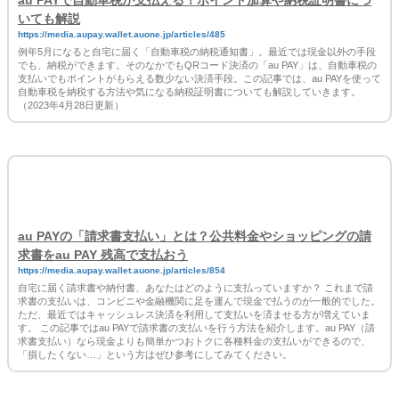
さらに、住民税以外にも自動車税や固定資産税などをQRコード
決済で支払えます。
まだキャッシュレス納付をしたことがないという方は、ぜひ次
からはQRコード決済で納税をしてみてください。
au PAYで自動車税が支払える！ポイント加算や納税証明書につ
いても解説
https://media.aupay.wallet.auone.jp/articles/485
例年5月になると自宅に届く「自動車税の納税通知書」。最近では現金以外の手段
でも、納税ができます。そのなかでもQRコード決済の「au PAY」は、自動車税の
支払いでもポイントがもらえる数少ない決済手段。この記事では、au PAYを使って
自動車税を納税する方法や気になる納税証明書についても解説していきます。
（2023年4月28日更新）
au PAYの「請求書支払い」とは？公共料金やショッピングの請