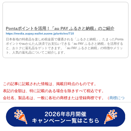
求書をau PAY 残高で支払おう
https://media.aupay.wallet.auone.jp/articles/854
自宅に届く請求書や納付書、あなたはどのように支払っていますか？ これまで請
求書の支払いは、コンビニや金融機関に足を運んで現金で払うのが一般的でした。
ただ、最近ではキャッシュレス決済を利用して支払いを済ませる方が増えていま
す。 この記事ではau PAYで請求書の支払いを行う方法を紹介します。au PAY（請
求書支払い）なら現金よりも簡単かつおトクに各種料金の支払いができるので、
「損したくない…」という方はぜひ参考にしてみてください。
Pontaポイントを活用！「au PAY ふるさと納税」のご紹介
https://media.aupay.wallet.auone.jp/articles/710
日本各地の特産品を楽しめ税金面で優遇される「ふるさと納税」。たまったPonta
ポイントやauかんたん決済でお支払いできる「au PAY ふるさと納税」を活用する
と、おトクに返礼品をゲットできます。「au PAY ふるさと納税」の特徴やメリッ
ト、人気の返礼品についてご紹介します。
この記事に記載された情報は、掲載日時点のものです。
表記の金額は、特に記載のある場合を除きすべて税込です。