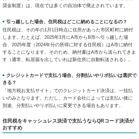
される仕組みです。
住民税は年何回、いつ支払う？
■
普通徴収の場合、原則として年4回に分けて支払います。納期は
通常、6月末、8月末、10月末、翌年1月末頃ですが、自治体によ
って異なる場合があります。
一括で支払うことはできる？割引などはある？
■
住民税は一括で支払うことも可能です。その場合は、4期分をま
とめた全期前納用の納付書を通じて支払いを行いましょう。な
お、住民税を一括で支払った際に受けられる割引制度（前納報
奨金制度）は、現在では多くの自治体で廃止されています。
引っ越しした場合、住民税はどこに納めることになるの？
■
住民税は、その年の1月1日時点に住所があった市区町村に納付
します。たとえば、2025年3月にA市からB市へ引っ越した場
合、2025年度（2024年分の所得に対する住民税）はA市に納付
することになります。そのため、納付書はA市から送られてきま