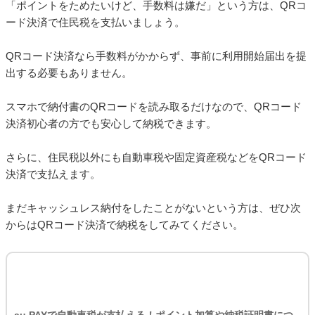
す（通常、転居届を出していれば新住所に自動転送される）。
クレジットカードで支払う場合、分割払いやリボ払いは選択で
■
きる？
「地方税お支払サイト」でのクレジットカード決済は、一括払
いのみとなります。ただし、カード会社によっては支払い後に
別途、分割払いやリボ払いに変更できる場合もあります。
住民税をキャッシュレス決済で支払うならQRコード決済が
おすすめ
「ポイントをためたいけど、手数料は嫌だ」という方は、QRコ
ード決済で住民税を支払いましょう。
QRコード決済なら手数料がかからず、事前に利用開始届出を提
出する必要もありません。
スマホで納付書のQRコードを読み取るだけなので、QRコード
決済初心者の方でも安心して納税できます。