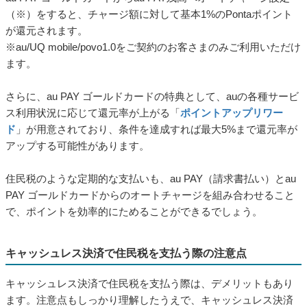
支払いによってPontaポイントをおトクにためたり使ったりでき
る点も魅力です。
au PAY ゴールドカードからのチャージでポイントがたまるほ
か、毎月開催されている「たぬきの抽選会」では、対象日にau
PAY（請求書支払い）を利用すると抽選で最大3,000Pontaポイン
トが当たるチャンスがあります。
au PAY ゴールドカードの特長
■
au PAY ゴールドカードからau PAY残高へオートチャージ設定
（※）をすると、チャージ額に対して基本1%のPontaポイント
が還元されます。
※au/UQ mobile/povo1.0をご契約のお客さまのみご利用いただけ
ます。
さらに、au PAY ゴールドカードの特典として、auの各種サービ
ス利用状況に応じて還元率が上がる「
ポイントアップリワー