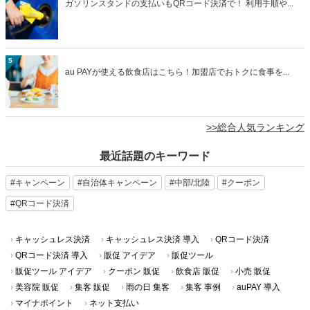
ガソリンスタンドの支払いもQRコード決済で！ 利用手順や...
5
au PAYが使える飲食店はこちら！加盟店でおトクに食事を...
>>総合人気ランキング
最近話題のキーワード
#キャンペーン
#自治体キャンペーン
#中部/北陸
#クーポン
#QRコード決済
キャッシュレス決済
キャッシュレス決済 導入
QRコード決済
QRコード決済 導入
販促 アイデア
販促ツール
販促ツール アイデア
クーポン 販促
飲食店 販促
小売 販促
美容院 販促
集客 販促
雨の日 集客
集客 事例
auPAY 導入
マイナポイント
ネット支払い