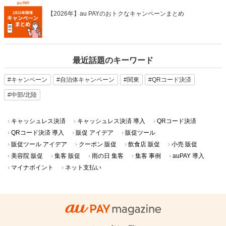
【2026年】au PAYのおトクなキャンペーンまとめ
最近話題のキーワード
#キャンペーン
#自治体キャンペーン
#関東
#QRコード決済
#中部/北陸
キャッシュレス決済
キャッシュレス決済 導入
QRコード決済
QRコード決済 導入
販促 アイデア
販促ツール
販促ツール アイデア
クーポン 販促
飲食店 販促
小売 販促
美容院 販促
集客 販促
雨の日 集客
集客 事例
auPAY 導入
マイナポイント
ネット支払い