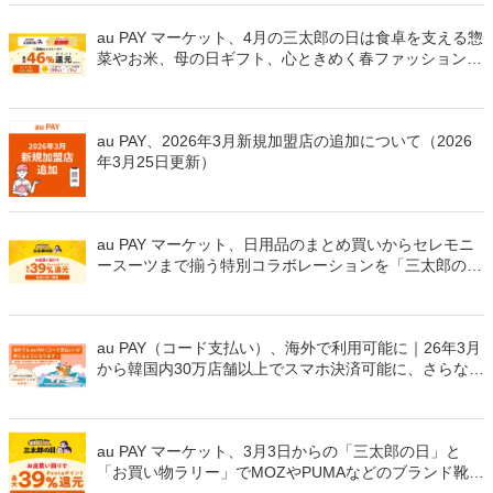
au PAY マーケット、4月の三太郎の日は食卓を支える惣
菜やお米、母の日ギフト、心ときめく春ファッションが
おトク！「惣菜祭」目玉商品が最大65％割引、母の日早
割など、春の家計を支えるコラボを実施
au PAY、2026年3月新規加盟店の追加について（2026
年3月25日更新）
au PAY マーケット、日用品のまとめ買いからセレモニ
ースーツまで揃う特別コラボレーションを「三太郎の
日」×「お買い物ラリー」で実施
au PAY（コード支払い）、海外で利用可能に｜26年3月
から韓国内30万店舗以上でスマホ決済可能に、さらなる
海外展開を目指す
au PAY マーケット、3月3日からの「三太郎の日」と
「お買い物ラリー」でMOZやPUMAなどのブランド靴が