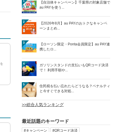
1
【自治体キャンペーン】千葉県の対象店舗で
au PAYを使う...
2
【2026年8月】au PAYのおトクなキャンペ
ーンまとめ...
3
【ローソン限定・Ponta会員限定】au PAY連
携したロ...
4
ンを
ガソリンスタンドの支払いもQRコード決済
で！ 利用手順や...
5
住民税を払い忘れたらどうなる？ペナルティ
と今すぐできる対処...
>>総合人気ランキング
最近話題のキーワード
#キャンペーン
#QRコード決済