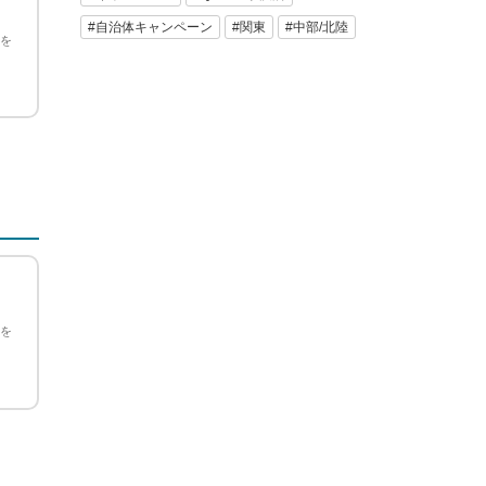
#自治体キャンペーン
#関東
#中部/北陸
ンを
ンを