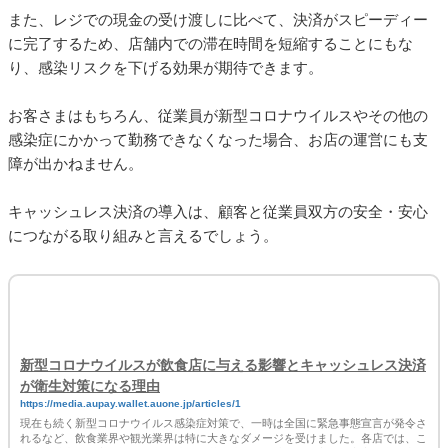
り、感染リスクを下げる効果が期待できます。
お客さまはもちろん、従業員が新型コロナウイルスやその他の
感染症にかかって勤務できなくなった場合、お店の運営にも支
障が出かねません。
キャッシュレス決済の導入は、顧客と従業員双方の安全・安心
につながる取り組みと言えるでしょう。
新型コロナウイルスが飲食店に与える影響とキャッシュレス決済
が衛生対策になる理由
https://media.aupay.wallet.auone.jp/articles/1
現在も続く新型コロナウイルス感染症対策で、一時は全国に緊急事態宣言が発令さ
れるなど、飲食業界や観光業界は特に大きなダメージを受けました。各店では、こ
まめな消毒や衝立の設置、営業時間や滞在時間の短縮など、安全・安心な営業継続
のため努力を続けています。au PAYなどのキャッシュレス決済は、不衛生な現金を
取り扱わないため、店員・お客さま双方の新型コロナウイルス感染症の予防に役立
つ対策の一つです。本記事ではキャッシュレス決済のひとつであるQRコード決済
を中心にコロナウイルス感染症対策としてご紹介していきます。