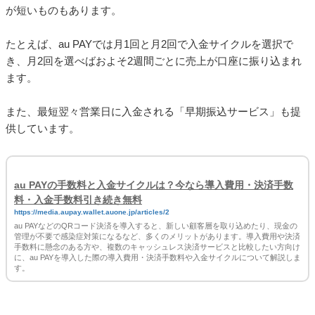
たとえば、au PAYでは月1回と月2回で入金サイクルを選択で
き、月2回を選べばおよそ2週間ごとに売上が口座に振り込まれ
ます。
また、最短翌々営業日に入金される「早期振込サービス」も提
供しています。
au PAYの手数料と入金サイクルは？今なら導入費用・決済手数
料・入金手数料引き続き無料
https://media.aupay.wallet.auone.jp/articles/2
au PAYなどのQRコード決済を導入すると、新しい顧客層を取り込めたり、現金の
管理が不要で感染症対策になるなど、多くのメリットがあります。導入費用や決済
手数料に懸念のある方や、複数のキャッシュレス決済サービスと比較したい方向け
に、au PAYを導入した際の導入費用・決済手数料や入金サイクルについて解説しま
す。