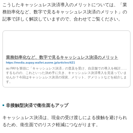
こうしたキャッシュレス決済導入のメリットについては、「業
務効率化など、数字で見るキャッシュレス決済のメリット」の
記事で詳しく解説していますので、合わせてご覧ください。
業務効率化など、数字で見るキャッシュレス決済のメリット
https://media.aupay.wallet.auone.jp/articles/421
au PAYを筆頭に「キャッシュレス決済」の普及を受け、自店舗での導入を検討……
するものの、これといった決め手に欠き、キャッシュレス決済導入を見送っていま
せんか？今回はキャッシュレス決済の現状、メリット、デメリットなどを紹介しま
す。
非接触型決済で衛生面もアップ
■
キャッシュレス決済は、現金の受け渡しによる接触を避けられ
るため、衛生面でのリスク軽減につながります。
また、レジでの現金の受け渡しに比べて、決済がスピーディー
に完了するため、店舗内での滞在時間を短縮することにもな