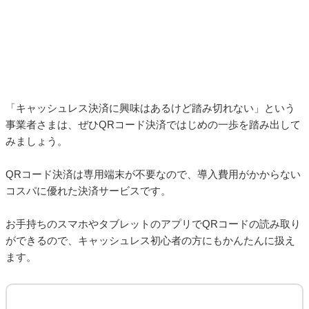
コスパに優れた決済サービスです。
お手持ちのスマホやタブレットのアプリでQRコードの読み取り
ができるので、キャッシュレス初心者の方にもかんたんに扱え
ます。
QRコード決済のやり方ガイド！仕組みや種類を徹底解説
https://media.aupay.wallet.auone.jp/articles/1168
すっかり社会に定着したQRコード決済。周りは使っているけれども今さら聞けな
い、あるいは店舗にQRコード決済サービスを導入したいという方もいるのではな
いでしょうか。 そこで、今回は「QRコード決済のやり方ガイド」として、あらた
めてその仕組みや使い方、導入方法について解説していきます。
なかでもau PAYは、KDDIが運営するキャッシュレス決済サービ
スで、サポート体制も充実しています。