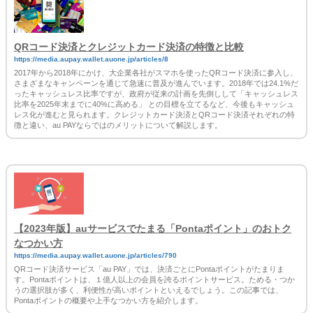
QRコード決済とクレジットカード決済の特徴と比較
https://media.aupay.wallet.auone.jp/articles/8
2017年から2018年にかけ、大企業各社がスマホを使ったQRコード決済に参入し、
さまざまなキャンペーンを通じて急速に普及が進んでいます。2018年では24.1%だ
ったキャッシュレス比率ですが、政府が従来の計画を先倒しして「キャッシュレス
比率を2025年末までに40%に高める」 との目標を立てるなど、今後もキャッシュ
レス化が進むと見られます。クレジットカード決済とQRコード決済それぞれの特
徴と違い、au PAYならではのメリットについて解説します。
【2023年版】auサービスでたまる「Pontaポイント」のおトク
なつかい方
https://media.aupay.wallet.auone.jp/articles/790
QRコード決済サービス「au PAY」では、決済ごとにPontaポイントがたまりま
す。Pontaポイントは、１億人以上の会員を誇るポイントサービス。ためる・つか
うの選択肢が多く、利便性が高いポイントといえるでしょう。この記事では、
Pontaポイントの概要や上手なつかい方を紹介します。