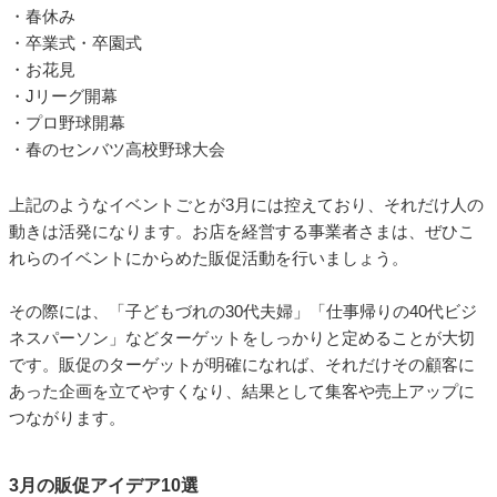
さらに2023年3月にはWBC（ワールドベースボールクラシッ
ク）の開幕もあり、昨年のワールドカップ同様に盛り上がるイ
ベントになると期待されます。
3月の主なイベント
■
・ひな祭り/桃の節句（3月3日）
・ホワイトデー（3月14日）
・春分の日（3月20日ごろ）
・春の彼岸
・春休み
・卒業式・卒園式
・お花見
・Jリーグ開幕
・プロ野球開幕
・春のセンバツ高校野球大会