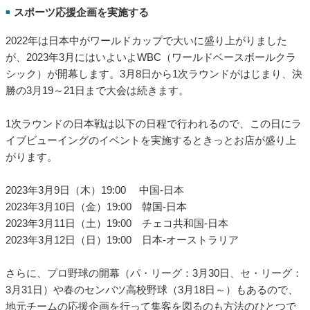
「au PAY グロースパック」とは？au PAYの加盟店向け新サービ
スを徹底解説
https://media.aupay.wallet.auone.jp/articles/713
2022年10月から、au PAYに新たな加盟店向け集客支援サービスが加わりました。
その名も「au PAY グロースパック」。加盟店が自由にクーポンの値引き額や利用
可能時間を設定し、即座に発行できる新サービスです。
スポーツ応援企画を実施する
■
2022年は日本中がワールドカップで大いに盛り上がりました
が、2023年3月にはいよいよWBC（ワールドベースボールクラ
シック）が開幕します。3月8日から1次ラウンドがはじまり、決
勝の3月19～21日まで大会は続きます。
1次ラウンドの日本戦は以下の日程で行われるので、この日にラ