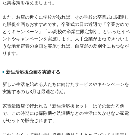
フトセットを販売したり、来店したカップルに花束をプレゼン
トしたりするといった具合です。また、店内にカップルシート
を設ける、カップル限定の割引キャンペーンを実施するなども
いいでしょう。
卒業生限定の販促企画を実施する
■
3月といえば卒業の季節です。卒業パーティーや謝恩会、食事会
を開く方も多いため、お店をその会場として利用してもらえる
ような販促を打ち出します。団体客向けのプランを用意した
り、早期予約の割引を実施したりして、卒業シーズンにからめ
た集客策を考えましょう。
また、お店の近くに学校があれば、その学校の卒業式に関連し
た販促企画もおすすめです。卒業式の日の近辺で「卒業おめで
とうキャンペーン」「○○高校の卒業生限定割引」といったイベ
ントやキャンペーンを実施します。大手企業がまねできないよ
うな地元密着の企画を実施すれば、自店舗の差別化にもつなが
ります。