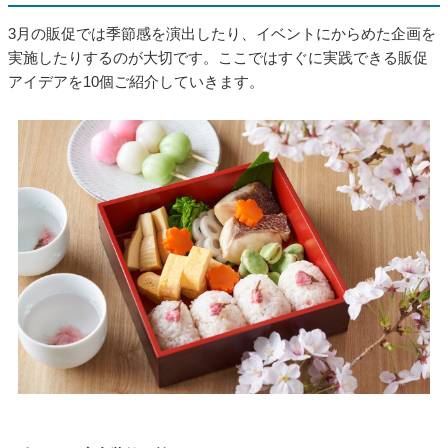
上記のようなイベントごとが3月には控えており、それだけ人の
動きは活発になります。お店を経営する事業者さまは、ぜひこ
れらのイベントにからめた販促活動を行いましょう。
その際には、「子どもづれの30代夫婦」「仕事帰りの40代ビジ
ネスパーソン」などターゲットをしっかりと定めることが大切
です。販促のターゲットが明確になれば、それだけその顧客に
あった企画を立てやすくなり、結果として集客や売上アップに
つながります。
3月の販促アイデア10選
3月の販促では季節感を演出したり、イベントにからめた企画を
実施したりするのが大切です。ここではすぐに実践できる販促
アイデアを10個ご紹介していきます。