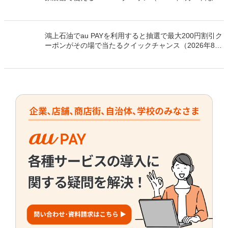
【保存版】季節イベントを売上に変える！小規模店舗向
け「年間販促カレンダー」作成ガイド
春の贈り物ニーズを取りこぼさない！ 新生活シーズン
にお店に取り入れたいギフトアイデア集
最新の投稿
最大5％割引！くすりの福太郎の対象店舗で使える au
PAY クーポン（2026年8月30日まで有効）
最大10％割引！cloverの対象店舗で使える au PAY クー
ポン（2026年9月6日まで有効）