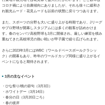
3月は1年のなかでも特にイベントが多い季節。新たな学生生
活・社会人生活をスタートさせる人は、準備期間として少し緊
張した面持ちで、日々を送っていることでしょう。また、卒業
式や異動など別れの季節でもあり、卒業旅行や送別会など別れ
を惜しむ時期ともいえるでしょう。
さらに3月下旬ごろになると花が色づき、桜も咲きはじめます。
行楽地や観光地では花見客で盛大ににぎわいます。ここ数年は
コロナ禍により自粛傾向にありましたが、それも徐々に緩和さ
れ観光ムード・花見ムードも以前の状態に戻りつつあります。
また、スポーツの分野も大いに盛り上がる時期であり、Jリーグ
やプロ野球が開幕しスタジアムには多くの観客が詰めかけま
す。春のセンバツ高校野球も3月に開催され、厳しい練習を積み
重ねてきた高校球児の熱い戦いが甲子園で繰り広げられます。