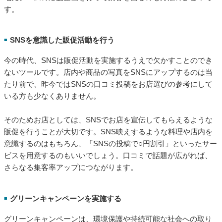
イブビューイングのイベントを実施するときっとお店が盛り上
がります。
2023年3月9日（木）19:00 中国-日本
2023年3月10日（金）19:00 韓国-日本
2023年3月11日（土）19:00 チェコ共和国-日本
2023年3月12日（日）19:00 日本-オーストラリア
さらに、プロ野球の開幕（パ・リーグ：3月30日、セ・リーグ：
3月31日）や春のセンバツ高校野球（3月18日～）もあるので、
地元チームの応援企画を行って集客を図るのも方法のひとつで
す。
SNSを意識した販促活動を行う
■
今の時代、SNSは販促活動を実施するうえで欠かすことのでき
ないツールです。店内や商品の写真をSNSにアップするのは当
たり前で、昨今ではSNSの口コミ投稿をお店選びの参考にして