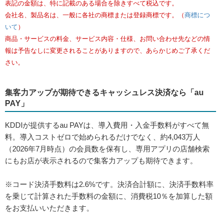
飲食店のかきいれ時！新しい生活様式における忘年会の販促イベ
ント例
https://media.aupay.wallet.auone.jp/articles/629
飲食店が混雑する忘年会シーズン。最近は酒類提供の自粛までは求められず、新型
コロナウイルス感染症のピークとぶつからなければ、以前の出足が戻ることが期待
されます。そこで今回は、忘年会シーズンを成功に導く販促施策を紹介します。
この記事に記載された情報は、掲載日時点のものです。
表記の金額は、特に記載のある場合を除きすべて税込です。
会社名、製品名は、一般に各社の商標または登録商標です。（
商標につ
いて
）
商品・サービスの料金、サービス内容・仕様、お問い合わせ先などの情
報は予告なしに変更されることがありますので、あらかじめご了承くだ
さい。