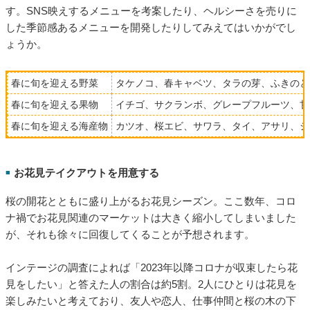
合い（桜色・黄色・赤色など）にするだけでも、店内がパッと
明るく華やかな印象に様変わりします。
また、外観に工夫を凝らしてみるのもいいでしょう。3月は新た
に引っ越してくる人も多いので、目立つような店外装飾をする
とお店の存在を知ってもらうきっかけになるかもしれません。
旬の食材を取り入れたメニュー・商品を用意する
■
旬の食材を取り入れるのも定番の集客方法です。春に旬を迎え
る食材は彩りのいいものが多く、栄養価の高いものばかりで
す。SNS映えするメニューを考案したり、ヘルシーさを売りに
した季節感あるメニューを開発したりしてみえてはいかがでし
ょうか。
春に旬を迎える野菜
タケノコ、春キャベツ、タラの芽、ふきのと
春に旬を迎える果物
イチゴ、サクランボ、グレープフルーツ、甘
春に旬を迎える海産物
カツオ、桜エビ、サワラ、タイ、アサリ、シ