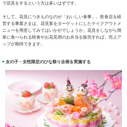
お花見テイクアウトを用意する
■
桜の開花とともに盛り上がるお花見シーズン。ここ数年、コロ
ナ禍でお花見関連のマーケットは大きく縮小してしまいました
が、それも徐々に回復してくることが予想されます。
インテージの調査によれば「2023年以降コロナが収束したら花
見をしたい」と答えた人の割合は約5割。2人にひとりは花見を
楽しみたいと考えており、友人や恋人、仕事仲間と桜の木の下
で花見をするという方は多いはずです。
そして、花見につきものなのが「おいしい食事」。飲食店を経
営する事業さまは、花見客をターゲットにしたテイクアウトメ
ニューを用意してみてはいかがでしょうか。花見をしながら簡
単に食べられる軽食やお花見用のお弁当を販売すれば、売上ア
ップが期待できます。