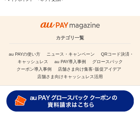
>>総合人気ランキング
最近話題のキーワード
#キャンペーン
#自治体キャンペーン
#関東
#QRコード決済
#中部/北陸
キャッシュレス決済
キャッシュレス決済 導入
QRコード決済
QRコード決済 導入
販促 アイデア
販促ツール
販促ツール アイデア
クーポン 販促
飲食店 販促
小売 販促
美容院 販促
集客 販促
雨の日 集客
集客 事例
auPAY 導入
マイナポイント
ネット支払い
カテゴリ一覧
au PAYの使い方
ニュース・キャンペーン
QRコード決済・