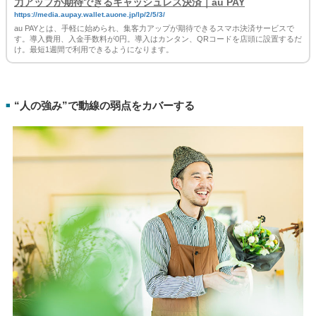
力アップが期待できるキャッシュレス決済｜au PAY
https://media.aupay.wallet.auone.jp/lp/2/5/3/
au PAYとは、手軽に始められ、集客力アップが期待できるスマホ決済サービスで
す。導入費用、入金手数料が0円。導入はカンタン、QRコードを店頭に設置するだ
け。最短1週間で利用できるようになります。
“人の強み”で動線の弱点をカバーする
■