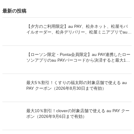
ショップカード作り完全ガイド！ 制作ステップやコ
ツ、活用できるツールまで徹底解説
【保存版】季節イベントを売上に変える！小規模店舗向
け「年間販促カレンダー」作成ガイド
春の贈り物ニーズを取りこぼさない！ 新生活シーズン
にお店に取り入れたいギフトアイデア集
最新の投稿
【夕方のご利用限定】au PAY、松弁ネット、松屋モバ
イルオーダー、松弁デリバリー、松屋ミニアプリでau
PAYを使うと最大15％のPontaポイントを還元（2026年
8月8日～）