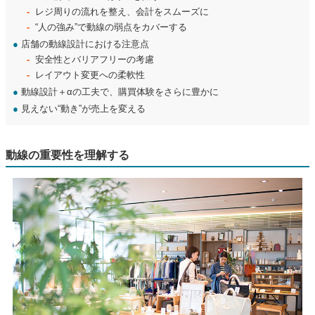
レジ周りの流れを整え、会計をスムーズに
“人の強み”で動線の弱点をカバーする
●
店舗の動線設計における注意点
安全性とバリアフリーの考慮
レイアウト変更への柔軟性
●
動線設計＋αの工夫で、購買体験をさらに豊かに
●
見えない“動き”が売上を変える
動線の重要性を理解する