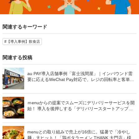
関連するキーワード
#【導入事例】飲食店
関連する投稿
au PAY導入店舗事例「富士浅間屋」｜インバウンド需
要に応えるWeChat Pay対応で、レジの回転率と客単価
が向上！
ｍenuからの提案でスムーズにデリバリーサービスを開
始！ 導入を後押しする「デリバリースタートアップキ
ット」の実力
menuとの取り組みで売上が16倍に。猛暑で「冷やし
麺」大ヒット！「鶏ポタラーメン THANK 大門店」様