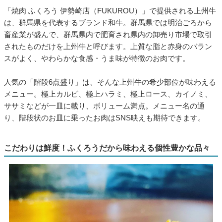
「焼肉 ふくろう 伊勢崎店（FUKUROU）」で提供される上州牛
は、群馬県を代表するブランド和牛。群馬県では明治ごろから
畜産業が盛んで、群馬県内で肥育され県内の卸売り市場で取引
されたものだけを上州牛と呼びます。上質な脂と赤身のバラン
スがよく、やわらかな食感・うま味が特徴のお肉です。
人気の「階段6点盛り」は、そんな上州牛の希少部位が味わえる
メニュー。極上カルビ、極上ハラミ、極上ロース、カイノミ、
ササミなどが一皿に載り、ボリューム満点。メニュー名の通
り、階段状のお皿に乗ったお肉はSNS映えも期待できます。
こだわりは鮮度！ふくろうだから味わえる個性豊かな品々