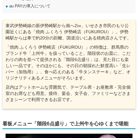
●
au PAYの導入について
東武伊勢崎線の新伊勢崎駅から南へ2㎞、いせさき市民のもり公
園近くにある「焼肉 ふくろう 伊勢崎店（FUKUROU）」。伊勢
崎駅からは車で約20分の距離、国道沿いにある焼肉店さんです。
「焼肉 ふくろう 伊勢崎店（FUKUROU）」の特徴は、群馬県の
ブランド牛「上州牛」を扱っていること。階段状のお皿に、こだ
わりの肉を並べて提供される「階段6点盛り」は、見た目にも楽
しい一品です。そのほかにも、その日の朝採れた鮮度高い「生レ
バー（加熱用）」、食べ応えのある「牛タンステーキ」など、オ
リジナリティあるメニューがそろいます。
店内はアットホームな雰囲気で、テーブル席・お座敷席・完全個
室のお席なども用意。接待、宴会、女子会、ファミリーなどさま
ざまシーンで利用できるお店です。
看板メニュー「階段6点盛り」で上州牛を心ゆくまで堪能