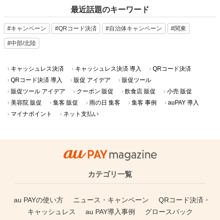
最近話題のキーワード
#キャンペーン
#QRコード決済
#自治体キャンペーン
#関東
#中部/北陸
キャッシュレス決済
キャッシュレス決済 導入
QRコード決済
QRコード決済 導入
販促 アイデア
販促ツール
販促ツール アイデア
クーポン 販促
飲食店 販促
小売 販促
美容院 販促
集客 販促
雨の日 集客
集客 事例
auPAY 導入
マイナポイント
ネット支払い
カテゴリ一覧
au PAYの使い方
ニュース・キャンペーン
QRコード決済・
キャッシュレス
au PAY導入事例
グロースパック