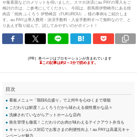
や集客面などのメリットを伺いました。スマホ決済にau PAYの導入をご
検討の方は、ご参考にしてください。 今回は、群馬県伊勢崎市にある焼
肉店「焼肉 ふくろう 伊勢崎店（FUKUROU）」様の事例をご紹介しま
す。au PAYは導入費用・決済手数料・入金手数料すべて無料なので、と
りあえず取り組んで、試してみやすいのがポイント！
［PR］本ページはプロモーションが含まれています
⏳この記事は約2～3分で読めます。
目次
●
看板メニュー「階段6点盛り」で上州牛を心ゆくまで堪能
●
こだわりは鮮度！ふくろうだから味わえる個性豊かな品々
●
洗練されていながらアットホームな店内
●
衛生管理も徹底！こだわりのお肉が味わえるテイクアウト弁当も
●
キャッシュレス対応でお客さまの利便性向上！au PAYは高還元キャ
ンペーンが魅力