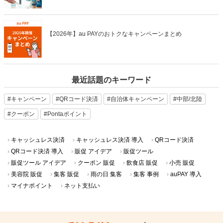
【2026年】au PAYのおトクなキャンペーンまとめ
最近話題のキーワード
#キャンペーン
#QRコード決済
#自治体キャンペーン
#中部/北陸
#クーポン
#Pontaポイント
キャッシュレス決済
キャッシュレス決済 導入
QRコード決済
QRコード決済 導入
販促 アイデア
販促ツール
販促ツール アイデア
クーポン 販促
飲食店 販促
小売 販促
美容院 販促
集客 販促
雨の日 集客
集客 事例
auPAY 導入
マイナポイント
ネット支払い