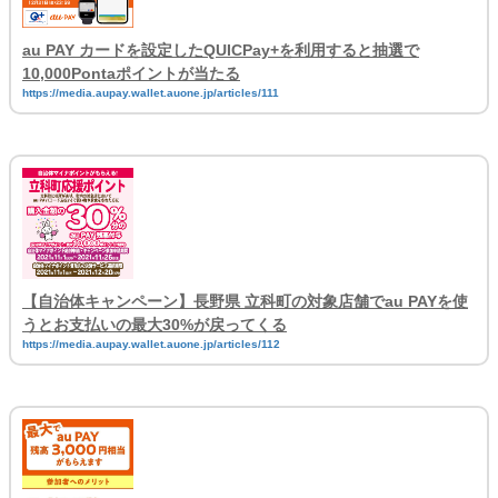
au PAY カードを設定したQUICPay+を利用すると抽選で
10,000Pontaポイントが当たる
https://media.aupay.wallet.auone.jp/articles/111
【自治体キャンペーン】長野県 立科町の対象店舗でau PAYを使
うとお支払いの最大30%が戻ってくる
https://media.aupay.wallet.auone.jp/articles/112