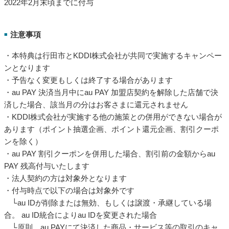
2022年2月末頃までに付与
注意事項
■
・本特典は行田市とKDDI株式会社が共同で実施するキャンペー
ンとなります
・予告なく変更もしくは終了する場合があります
・au PAY 決済当月中にau PAY 加盟店契約を解除した店舗で決
済した場合、該当月の分はお客さまに還元されません
・KDDI株式会社が実施する他の施策との併用ができない場合が
あります（ポイント抽選企画、ポイント還元企画、割引クーポ
ンを除く）
・au PAY 割引クーポンを併用した場合、割引前の金額からau
PAY 残高付与いたします
・法人契約の方は対象外となります
・付与時点で以下の場合は対象外です
└au IDが削除または無効、もしくは譲渡・承継している場
合。 au ID統合によりau IDを変更された場合
└原則、au PAYにて決済した商品・サービス等の取引のキャ