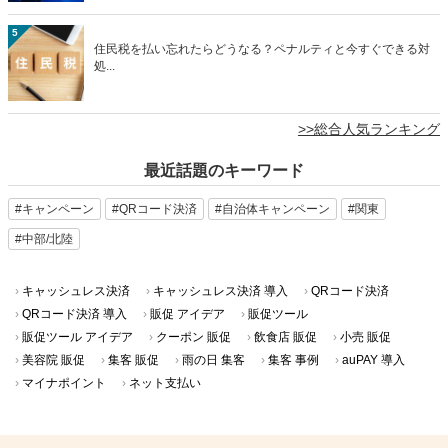
5
住民税を払い忘れたらどうなる？ペナルティと今すぐできる対
処...
>>総合人気ランキング
最近話題のキーワード
#キャンペーン
#QRコード決済
#自治体キャンペーン
#関東
#中部/北陸
キャッシュレス決済
キャッシュレス決済 導入
QRコード決済
QRコード決済 導入
販促 アイデア
販促ツール
販促ツール アイデア
クーポン 販促
飲食店 販促
小売 販促
美容院 販促
集客 販促
雨の日 集客
集客 事例
auPAY 導入
マイナポイント
ネット支払い