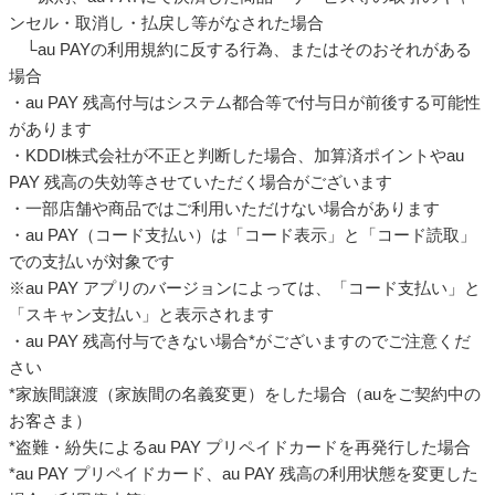
ンセル・取消し・払戻し等がなされた場合
└au PAYの利用規約に反する行為、またはそのおそれがある
場合
・au PAY 残高付与はシステム都合等で付与日が前後する可能性
があります
・KDDI株式会社が不正と判断した場合、加算済ポイントやau
PAY 残高の失効等させていただく場合がございます
・一部店舗や商品ではご利用いただけない場合があります
・au PAY（コード支払い）は「コード表示」と「コード読取」
での支払いが対象です
※au PAY アプリのバージョンによっては、「コード支払い」と
「スキャン支払い」と表示されます
・au PAY 残高付与できない場合*がございますのでご注意くだ
さい
*家族間譲渡（家族間の名義変更）をした場合（auをご契約中の
お客さま）
*盗難・紛失によるau PAY プリペイドカードを再発行した場合
*au PAY プリペイドカード、au PAY 残高の利用状態を変更した