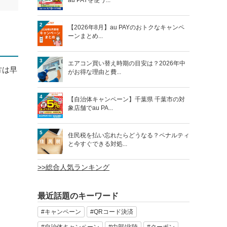
2
【2026年8月】au PAYのおトクなキャンペ
ーンまとめ...
3
エアコン買い替え時期の目安は？2026年中
方は早
がお得な理由と費...
4
【自治体キャンペーン】千葉県 千葉市の対
象店舗でau PA...
5
住民税を払い忘れたらどうなる？ペナルティ
と今すぐできる対処...
>>総合人気ランキング
最近話題のキーワード
#キャンペーン
#QRコード決済
#自治体キャンペーン
#中部/北陸
#クーポン