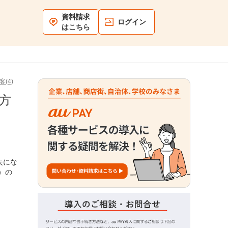
資料請求
ログイン
はこちら
(4)
い方
失にな
）の