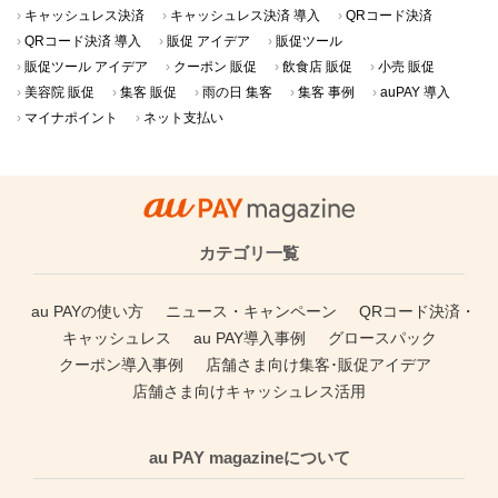
キャッシュレス決済
キャッシュレス決済 導入
QRコード決済
QRコード決済 導入
販促 アイデア
販促ツール
販促ツール アイデア
クーポン 販促
飲食店 販促
小売 販促
美容院 販促
集客 販促
雨の日 集客
集客 事例
auPAY 導入
マイナポイント
ネット支払い
カテゴリ一覧
au PAYの使い方
ニュース・キャンペーン
QRコード決済・
キャッシュレス
au PAY導入事例
グロースパック
クーポン導入事例
店舗さま向け集客･販促アイデア
店舗さま向けキャッシュレス活用
au PAY magazineについて