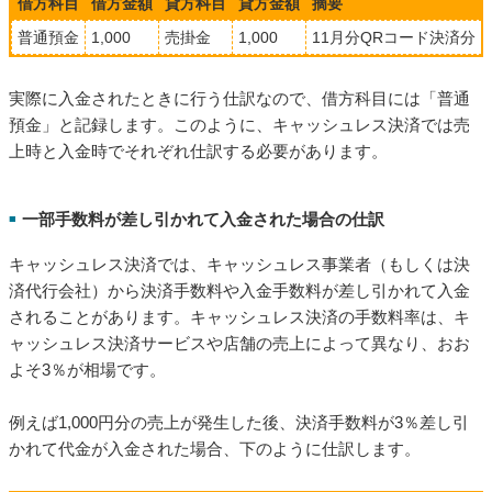
借方科目
借方金額
貸方科目
貸方金額
摘要
普通預金
1,000
売掛金
1,000
11月分QRコード決済分
実際に入金されたときに行う仕訳なので、借方科目には「普通
預金」と記録します。このように、キャッシュレス決済では売
上時と入金時でそれぞれ仕訳する必要があります。
一部手数料が差し引かれて入金された場合の仕訳
■
キャッシュレス決済では、キャッシュレス事業者（もしくは決
済代行会社）から決済手数料や入金手数料が差し引かれて入金
されることがあります。キャッシュレス決済の手数料率は、キ
ャッシュレス決済サービスや店舗の売上によって異なり、おお
よそ3％が相場です。
例えば1,000円分の売上が発生した後、決済手数料が3％差し引
かれて代金が入金された場合、下のように仕訳します。