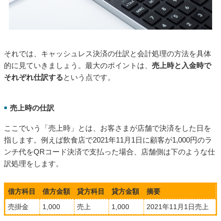
それでは、キャッシュレス決済の仕訳と会計処理の方法を具体
的に見ていきましょう。最大のポイントは、
売上時と入金時で
それぞれ仕訳する
という点です。
売上時の仕訳
■
ここでいう「売上時」とは、お客さまが店舗で決済をした日を
指します。例えば飲食店で2021年11月1日に顧客が1,000円のラ
ンチ代をQRコード決済で支払った場合、店舗側は下のような仕
訳処理をします。
借方科目
借方金額
貸方科目
貸方金額
摘要
売掛金
1,000
売上
1,000
2021年11月1日売上