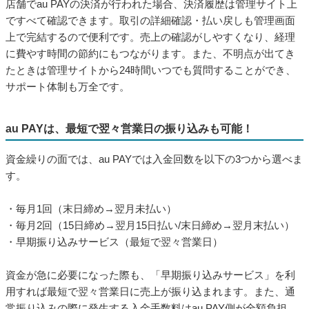
店舗でau PAYの決済が行われた場合、決済履歴は管理サイト上
ですべて確認できます。取引の詳細確認・払い戻しも管理画面
上で完結するので便利です。売上の確認がしやすくなり、経理
に費やす時間の節約にもつながります。また、不明点が出てき
たときは管理サイトから24時間いつでも質問することができ、
サポート体制も万全です。
au PAYは、最短で翌々営業日の振り込みも可能！
資金繰りの面では、au PAYでは入金回数を以下の3つから選べま
す。
・毎月1回（末日締め→翌月未払い）
・毎月2回（15日締め→翌月15日払い/末日締め→翌月末払い）
・早期振り込みサービス（最短で翌々営業日）
資金が急に必要になった際も、「早期振り込みサービス」を利
用すれば最短で翌々営業日に売上が振り込まれます。また、通
常振り込みの際に発生する入金手数料はau PAY側が全額負担。