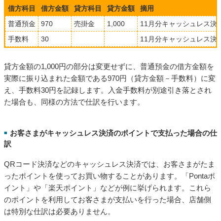
借方科目
借方金額
貸方科目
貸方金額
摘用
普通預金
970
売掛金
1,000
11月分キャッシュレス決
手数料
30
11月分キャッシュレス決
貸方金額の1,000円の部分は変更せずに、普通預金の借方金額を
実際に振り込まれた金額である970円（貸方金額－手数料）に変
え、手数料30円を記録します。入金手数料が別途引き落とされ
た場合も、同様の方法で仕訳を行います。
お客さまがキャッシュレス決済のポイントで支払った場合の仕
■
訳
QRコード決済などのキャッシュレス決済では、お客さまがたま
ったポイントを使ってお買い物することがあります。「Pontaポ
イント」や「楽天ポイント」などが例に挙げられます。これら
のポイントを利用してお客さまが支払いを行った場合、店舗側
は特別な仕訳は必要ありません。