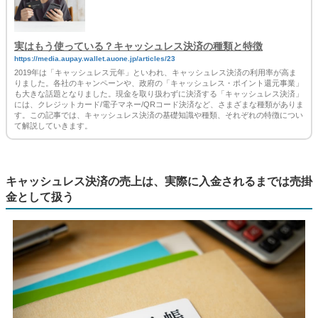
実はもう使っている？キャッシュレス決済の種類と特徴
https://media.aupay.wallet.auone.jp/articles/23
2019年は「キャッシュレス元年」といわれ、キャッシュレス決済の利用率が高ま
りました。各社のキャンペーンや、政府の「キャッシュレス・ポイント還元事業」
も大きな話題となりました。現金を取り扱わずに決済する「キャッシュレス決済」
には、クレジットカード/電子マネー/QRコード決済など、さまざまな種類がありま
す。この記事では、キャッシュレス決済の基礎知識や種類、それぞれの特徴につい
て解説していきます。
キャッシュレス決済の売上は、実際に入金されるまでは売掛
金として扱う