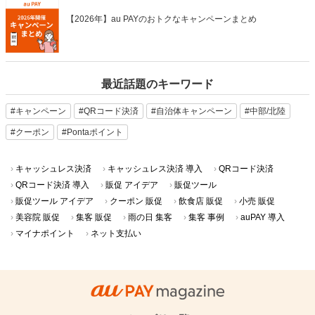
【2026年】au PAYのおトクなキャンペーンまとめ
最近話題のキーワード
#キャンペーン
#QRコード決済
#自治体キャンペーン
#中部/北陸
#クーポン
#Pontaポイント
キャッシュレス決済
キャッシュレス決済 導入
QRコード決済
QRコード決済 導入
販促 アイデア
販促ツール
販促ツール アイデア
クーポン 販促
飲食店 販促
小売 販促
美容院 販促
集客 販促
雨の日 集客
集客 事例
auPAY 導入
マイナポイント
ネット支払い