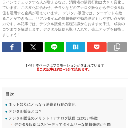
ラインでチェックする人が増えるなど、消費者の購買行動は大きく変化し
ています。この変化に合わせ、チラシなどのアナログ販促からデジタル販
促も活用する企業が増えています。 デジタル販促では、ターゲットを絞
ることができる上、リアルタイムの情報発信や効果測定もしやすい点が魅
力です。本記事では、デジタル販促の基礎知識からおすすめ手法、成功の
コツまでを解説します。デジタル販促も取り入れて、売上アップを目指し
ましょう！
［PR］本ページはプロモーションが含まれています
⏳この記事は約2～3分で読めます。
目次
●
ネット普及にともなう消費者行動の変化
●
デジタル販促とは？
●
デジタル販促のメリット！アナログ販促にはない特徴
デジタル販促はスピーディでタイムリーな情報発信が可能