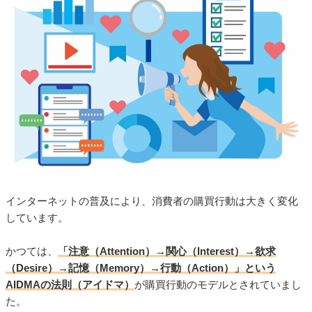
インターネットの普及により、消費者の購買行動は大きく変化
しています。
かつては、
「注意（Attention）→関心（Interest）→欲求
（Desire）→記憶（Memory）→行動（Action）」という
AIDMAの法則（アイドマ）
が購買行動のモデルとされていまし
た。