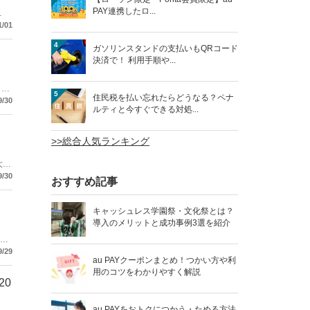
PAY連携したロ...
1/01
4
ガソリンスタンドの支払いもQRコード
決済で！ 利用手順や...
トし
5
住民税を払い忘れたらどうなる？ペナ
9/30
ルティと今すぐできる対処...
>>総合人気ランキング
大
9/30
おすすめ記事
キャッシュレス学園祭・文化祭とは？
導入のメリットと成功事例3選を紹介
9/29
au PAYクーポンまとめ！つかい方や利
用のコツをわかりやすく解説
20
au PAYをおトクにつかう・ためる方法