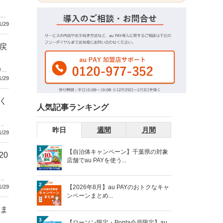
最大
1/29
戻
0％
1/29
く
人気記事ランキング
済
昨日
週間
月間
1/29
1
【自治体キャンペーン】千葉県の対象
20
店舗でau PAYを使う...
最
2
【2026年8月】au PAYのおトクなキャ
1/29
ンペーンまとめ...
」ま
3
【ローソン限定・Ponta会員限定】au