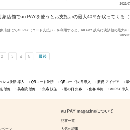
5％戻ってくるキャンペーン」を開催します。
2022/0
象店舗でau PAYを使うとお支払いの最大40％が戻ってくる（
対象店舗にてau PAY（コード支払い）を利用すると、au PAY 残高に決済額の最大40
よう！キャンペーン」を開催します。
2022/0
2
3
5
最後
4
ュレス決済 導入
QRコード決済
QRコード決済 導入
販促 アイデア
販
売 販促
美容院 販促
集客 販促
雨の日 集客
集客 事例
auPAY 導入
au PAY magazineについて
記事一覧
ンペーン
人気の記事