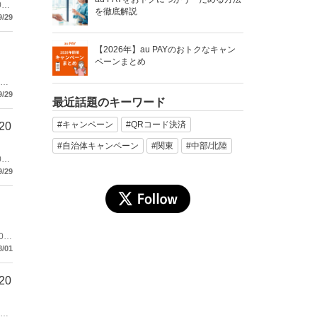
0％
を徹底解説
9/29
【2026年】au PAYのおトクなキャン
ペーンまとめ
9/29
最近話題のキーワード
#キャンペーン
#QRコード決済
20
#自治体キャンペーン
#関東
#中部/北陸
0％
9/29
00
8/01
20
％を