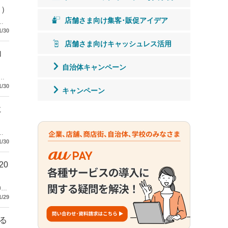
～）
店舗さま向け集客･販促アイデア
い
県お
1/30
店舗さま向けキャッシュレス活用
加
自治体キャンペーン
1/30
キャンペーン
に
子
促
1/30
20
0％
1/29
る