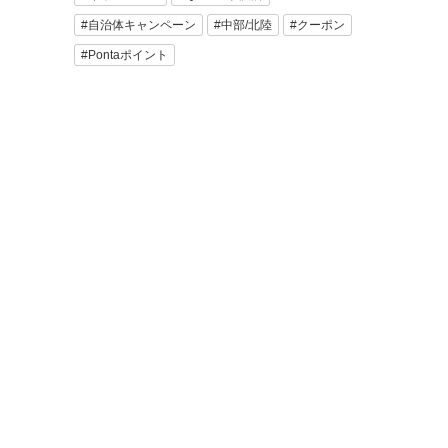
#自治体キャンペーン
#中部/北陸
#クーポン
#Pontaポイント