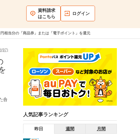
資料請求
ログイン
はこちら
000円相当分の「商品券」または「電子ポイント」を還元
(97)
の
を
た合
人気記事ランキング
昨日
週間
月間