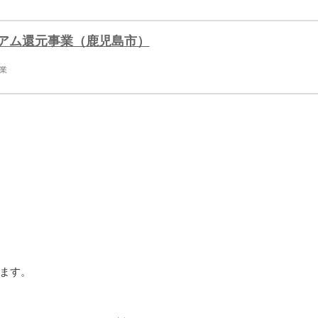
アム還元事業（鹿児島市）
業
ます。