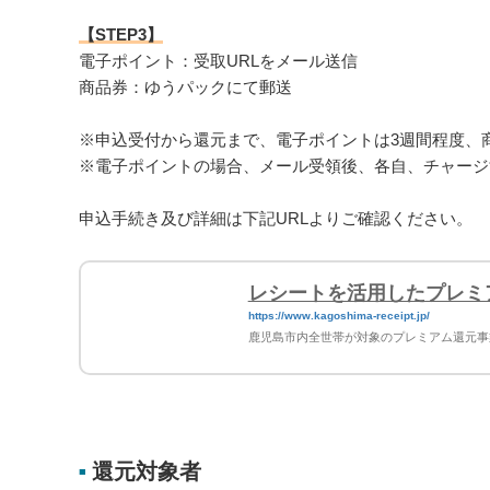
【STEP3】
電子ポイント：受取URLをメール送信
商品券：ゆうパックにて郵送
※申込受付から還元まで、電子ポイントは3週間程度、
※電子ポイントの場合、メール受領後、各自、チャージ
申込手続き及び詳細は下記URLよりご確認ください。
レシートを活用したプレミ
https://www.kagoshima-receipt.jp/
鹿児島市内全世帯が対象のプレミアム還元事
還元対象者
■