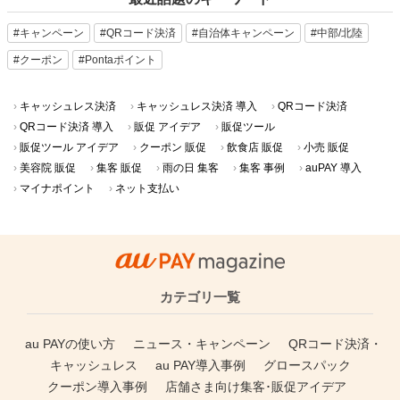
#キャンペーン
#QRコード決済
#自治体キャンペーン
#中部/北陸
#クーポン
#Pontaポイント
キャッシュレス決済
キャッシュレス決済 導入
QRコード決済
QRコード決済 導入
販促 アイデア
販促ツール
販促ツール アイデア
クーポン 販促
飲食店 販促
小売 販促
美容院 販促
集客 販促
雨の日 集客
集客 事例
auPAY 導入
マイナポイント
ネット支払い
カテゴリ一覧
au PAYの使い方
ニュース・キャンペーン
QRコード決済・
キャッシュレス
au PAY導入事例
グロースパック
クーポン導入事例
店舗さま向け集客･販促アイデア