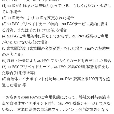
(1)au IDが削除または無効となっている、もしくは譲渡・承継し
ている場合
(2)au ID統合によりau IDを変更された場合
(3)au PAY プリペイドカード特約、au PAYサービス規約に反す
る行為、またはそのおそれがある場合
(4)au PAYご利用条件に満たしておらず、au PAY 残高のご利用
がいただけない状態の場合
(5)家族間譲渡（家族間の名義変更）をした場合（auをご契約中
のお客さま）
(6)盗難・紛失によりau PAY プリペイドカードを再発行した場合
(7)au PAY プリペイドカード、au PAY 残高の利用状態を変更し
た場合(利用停止等)
(8)自治体マイナポイント付与時にau PAY 残高上限100万円を超
過した場合 等
・お客さまのau PAYのご利用状態によって、弊社の付与実施時
点で自治体マイナポイント付与（au PAY 残高チャージ）できな
い場合、対象自治体の自治体マイナポイント付与対象外となり