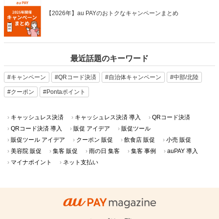
【2026年】au PAYのおトクなキャンペーンまとめ
最近話題のキーワード
#キャンペーン
#QRコード決済
#自治体キャンペーン
#中部/北陸
#クーポン
#Pontaポイント
キャッシュレス決済
キャッシュレス決済 導入
QRコード決済
QRコード決済 導入
販促 アイデア
販促ツール
販促ツール アイデア
クーポン 販促
飲食店 販促
小売 販促
美容院 販促
集客 販促
雨の日 集客
集客 事例
auPAY 導入
マイナポイント
ネット支払い