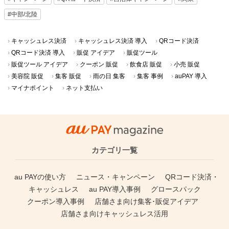
#中部/北陸
キャッシュレス決済
キャッシュレス決済 導入
QRコード決済
QRコード決済 導入
販促 アイデア
販促ツール
販促ツール アイデア
クーポン 販促
飲食店 販促
小売 販促
美容院 販促
集客 販促
雨の日 集客
集客 事例
auPAY 導入
マイナポイント
ネット支払い
カテゴリ一覧
au PAYの使い方
ニュース・キャンペーン
QRコード決済・
キャッシュレス
au PAY導入事例
グロースパック
クーポン導入事例
店舗さま向け集客･販促アイデア
店舗さま向けキャッシュレス活用