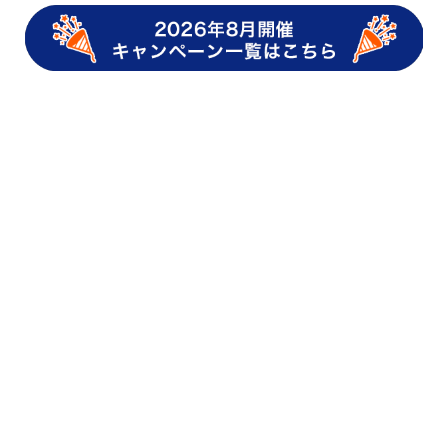
au PAYの使い方
ニュース・キャンペーン
QRコード決済・
キャッシュレス
au PAY導入事例
グロースパック
クーポン導入事例
店舗さま向け集客･販促アイデア
店舗さま向けキャッシュレス活用
au PAY magazineについて
記事一覧
人気の記事
プッシュ通知の解除方法
au PAY
magazineに関するお問い合わせ
ウェブアクセシビリティの取り組み
プライバシーポリシー
動作環境・Cookieの利用
運営会社
COPYRIGHT © KDDI CORPORATION ALL RIGHTS RESERVED.
ページトップへ