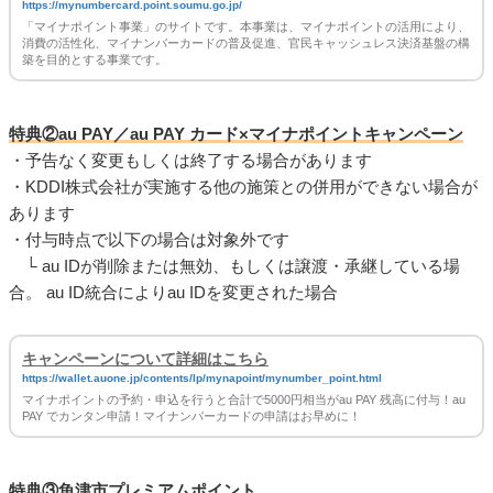
https://mynumbercard.point.soumu.go.jp/
「マイナポイント事業」のサイトです。本事業は、マイナポイントの活用により、
消費の活性化、マイナンバーカードの普及促進、官民キャッシュレス決済基盤の構
築を目的とする事業です。
特典②au PAY／au PAY カード×マイナポイントキャンペーン
・予告なく変更もしくは終了する場合があります
・KDDI株式会社が実施する他の施策との併用ができない場合が
あります
・付与時点で以下の場合は対象外です
└ au IDが削除または無効、もしくは譲渡・承継している場
合。 au ID統合によりau IDを変更された場合
キャンペーンについて詳細はこちら
https://wallet.auone.jp/contents/lp/mynapoint/mynumber_point.html
マイナポイントの予約・申込を行うと合計で5000円相当がau PAY 残高に付与！au
PAY でカンタン申請！マイナンバーカードの申請はお早めに！
特典③魚津市プレミアムポイント