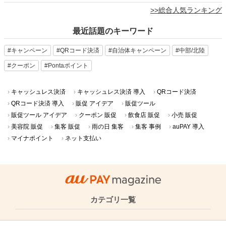
>>総合人気ランキング
最近話題のキーワード
#キャンペーン
#QRコード決済
#自治体キャンペーン
#中部/北陸
#クーポン
#Pontaポイント
キャッシュレス決済
キャッシュレス決済 導入
QRコード決済
QRコード決済 導入
販促 アイデア
販促ツール
販促ツール アイデア
クーポン 販促
飲食店 販促
小売 販促
美容院 販促
集客 販促
雨の日 集客
集客 事例
auPAY 導入
マイナポイント
ネット支払い
カテゴリ一覧