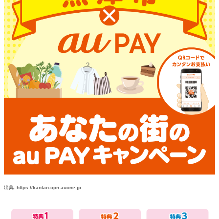
出典: https://kantan-cpn.auone.jp