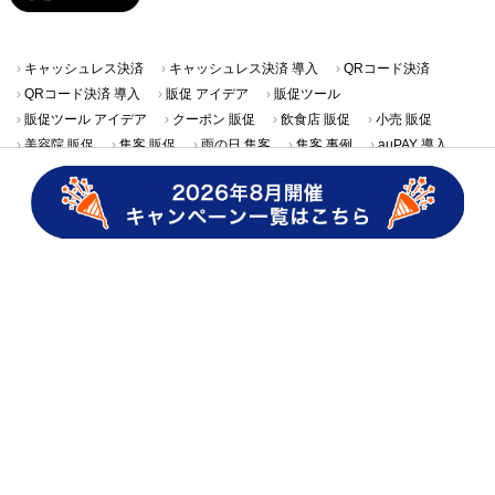
キャッシュレス決済
キャッシュレス決済 導入
QRコード決済
QRコード決済 導入
販促 アイデア
販促ツール
販促ツール アイデア
クーポン 販促
飲食店 販促
小売 販促
美容院 販促
集客 販促
雨の日 集客
集客 事例
auPAY 導入
マイナポイント
ネット支払い
カテゴリ一覧
au PAYの使い方
ニュース・キャンペーン
QRコード決済・
キャッシュレス
au PAY導入事例
グロースパック
クーポン導入事例
店舗さま向け集客･販促アイデア
店舗さま向けキャッシュレス活用