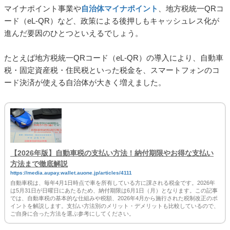
マイナポイント事業や
自治体マイナポイント
、地方税統一QRコ
ード（eL-QR）など、政策による後押しもキャッシュレス化が
進んだ要因のひとつといえるでしょう。
たとえば地方税統一QRコード（eL-QR）の導入により、自動車
税・固定資産税・住民税といった税金を、スマートフォンのコ
ード決済が使える自治体が大きく増えました。
【2026年版】自動車税の支払い方法！納付期限やお得な支払い
方法まで徹底解説
https://media.aupay.wallet.auone.jp/articles/4111
自動車税は、毎年4月1日時点で車を所有している方に課される税金です。2026年
は5月31日が日曜日にあたるため、納付期限は6月1日（月）となります。この記事
では、自動車税の基本的な仕組みや税額、2026年4月から施行された税制改正のポ
イントを解説します。支払い方法別のメリット・デメリットも比較しているので、
ご自身に合った方法を選ぶ参考にしてください。