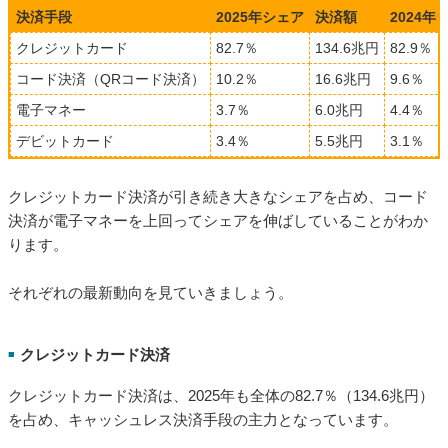
決済手段
2025年シェア
決済額
2024年
クレジットカード
82.7％
134.6兆円
82.9％
コード決済（QRコード決済）
10.2％
16.6兆円
9.6％
電子マネー
3.7％
6.0兆円
4.4％
デビットカード
3.4％
5.5兆円
3.1％
クレジットカード決済が引き続き大きなシェアを占め、コード
決済が電子マネーを上回ってシェアを伸ばしていることがわか
ります。
それぞれの最新動向を見ていきましょう。
クレジットカード決済
■
クレジットカード決済は、2025年も全体の82.7％（134.6兆円）
を占め、キャッシュレス決済手段の主力となっています。