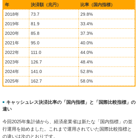
年
決済額（兆円）
比率（国内指標）
2018年
73.7
29.8%
2019年
81.9
33.4%
2020年
85.8
37.3%
2021年
95.0
40.0%
2022年
111.0
44.0%
2023年
126.7
48.4%
2024年
141.0
52.8%
2025年
162.7
58.0%
キャッシュレス決済比率の「国内指標」と「国際比較指標」の
■
違い
今回2025年集計値から、経済産業省は新たな「国内指標」の並
行運用を始めました。これまで運用されていた国際比較指標と
の違いは次のとおりです。