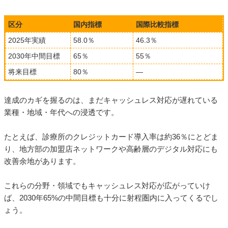
区分
国内指標
国際比較指標
2025年実績
58.0％
46.3％
2030年中間目標
65％
55％
将来目標
80％
―
達成のカギを握るのは、まだキャッシュレス対応が遅れている
業種・地域・年代への浸透です。
たとえば、診療所のクレジットカード導入率は約36％にとどま
り、地方部の加盟店ネットワークや高齢層のデジタル対応にも
改善余地があります。
これらの分野・領域でもキャッシュレス対応が広がっていけ
ば、2030年65%の中間目標も十分に射程圏内に入ってくるでし
ょう。