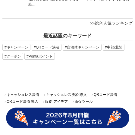
処...
>>総合人気ランキング
最近話題のキーワード
#キャンペーン
#QRコード決済
#自治体キャンペーン
#中部/北陸
#クーポン
#Pontaポイント
キャッシュレス決済
キャッシュレス決済 導入
QRコード決済
QRコード決済 導入
販促 アイデア
販促ツール
販促ツール アイデア
クーポン 販促
飲食店 販促
小売 販促
美容院 販促
集客 販促
雨の日 集客
集客 事例
auPAY 導入
マイナポイント
ネット支払い