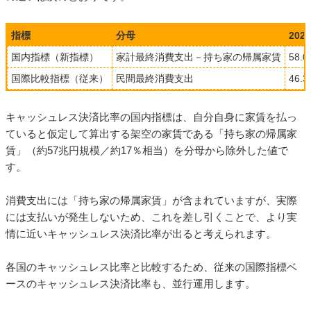
指標
分母
202
国内指標（新指標）
家計最終消費支出－持ち家の帰属家賃
58.
国際比較指標（従来）
民間最終消費支出
46.
キャッシュレス決済比率の国内指標は、自分自身に家賃を払っ
ていると仮定して算出する架空の家賃である「持ち家の帰属家
賃」（約57兆円規模／約17％相当）を分母から除外した値で
す。
消費支出には「持ち家の帰属家賃」が含まれていますが、実際
には支払いが発生しないため、これを差し引くことで、より実
情に近いキャッシュレス決済比率が出ると考えられます。
各国のキャッシュレス比率と比較するため、従来の国際指標ベ
ースのキャッシュレス決済比率も、並行運用します。