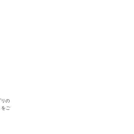
プリの
）をご