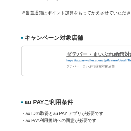
※当選通知はポイント加算をもってかえさせていただき
キャンペーン対象店舗
■
ダテパー・まいぷれ函館対
https://aupay.wallet.auone.jp/feature/detail
ダテパー・まいぷれ函館対象店舗
au PAYご利用条件
■
・au IDの取得とau PAY アプリが必要です
・au PAY利用規約への同意が必要です