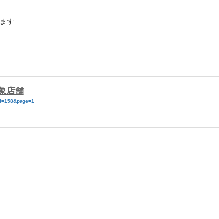
ます
象店舗
/?id=158&page=1