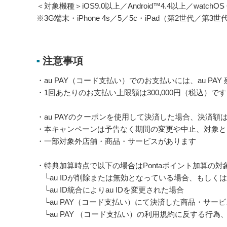
＜対象機種＞iOS9.0以上／Android™4.4以上／watch
※3G端末・iPhone 4s／5／5c・iPad（第2世代／第3
注意事項
■
・au PAY（コード支払い）でのお支払いには、au PA
・1回あたりのお支払い上限額は300,000円（税込）です
・au PAYのクーポンを使用して決済した場合、決済
・本キャンペーンは予告なく期間の変更や中止、対象と
・一部対象外店舗・商品・サービスがあります
・特典加算時点で以下の場合はPontaポイント加算の対
└au IDが削除または無効となっている場合、もしく
└au ID統合によりau IDを変更された場合
└au PAY（コード支払い）にて決済した商品・サー
└au PAY （コード支払い）の利用規約に反する行