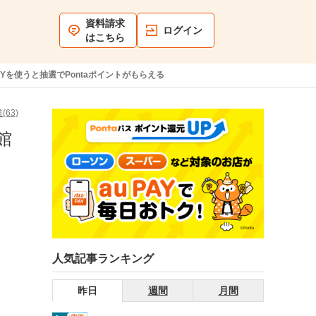
資料請求
ログイン
はこちら
Yを使うと抽選でPontaポイントがもらえる
(63)
館
人気記事ランキング
昨日
週間
月間