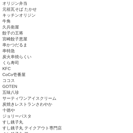
オリジン弁当
元祖瓦そば たかせ
キッチンオリジン
牛角
久兵衛屋
餃子の王将
宮崎餃子恵屋
串かつだるま
串特急
炭火串焼らくい
くら寿司
KFC
CoCo壱番屋
ココス
GOTEN
五味八珍
サーティワンアイスクリーム
炭焼きレストランさわやか
十徳や
ジョリーパスタ
すし銚子丸
すし銚子丸 テイクアウト専門店