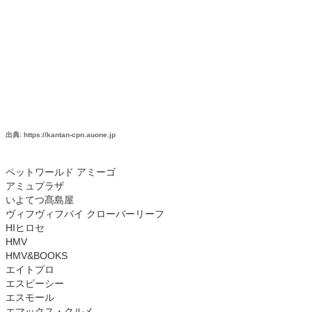
出典: https://kantan-cpn.auone.jp
ペットワールド アミーゴ
アミュプラザ
いよてつ髙島屋
ヴィフヴィフバイ クローバーリーフ
HIヒロセ
HMV
HMV&BOOKS
エイトプロ
エスピーシー
エスモール
エマックス・クルメ