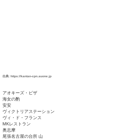
出典: https://kantan-cpn.auone.jp
アオキーズ・ピザ
海女の酌
安安
ヴィクトリアステーション
ヴィ・ド・フランス
MKレストラン
奥志摩
尾張名古屋の台所 山