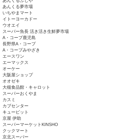
あんくるふじや
あんくる夢市場
いちやまマート
イトーヨーカドー
ウオエイ
スーパー魚長 活き活き生鮮夢市場
A・コープ鹿児島
長野県A・コープ
A・コープみやざき
エースワン
エーマックス
オーケー
大阪屋ショップ
オオゼキ
大槻食品館・キャロット
スーパーおくやま
カスミ
カブセンター
キューピット
京屋 伊助
スーパーマーケットKINSHO
クックマート
京北スーパー