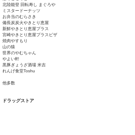
北陸能登 回転寿し まぐろや
ミスタードーナッツ
お弁当のむらさき
備長炭炭火やきとり恵屋
新鮮やきとり恵屋プラス
宮崎やきとり恵屋プラスピザ
焼肉やすもり
山の猿
世界のやむちゃん
やよい軒
黒豚ぎょうざ酒場 米吉
れんげ食堂Toshu
他多数
ドラッグストア