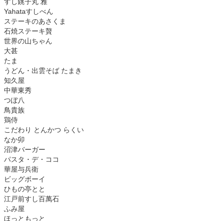
すし銚子丸 雅
Yahataすしべん
ステーキのあさくま
石焼ステーキ贅
世界の山ちゃん
大甚
たま
うどん・出雲そば たまき
知久屋
中華東秀
つぼ八
鳥貴族
鶏侍
こだわり とんかつ らくい
なか卯
沼津バーガー
パスタ・デ・ココ
華屋与兵衛
ビッグボーイ
ひもの亭とと
江戸前すし百萬石
ふみ屋
ほっともっと