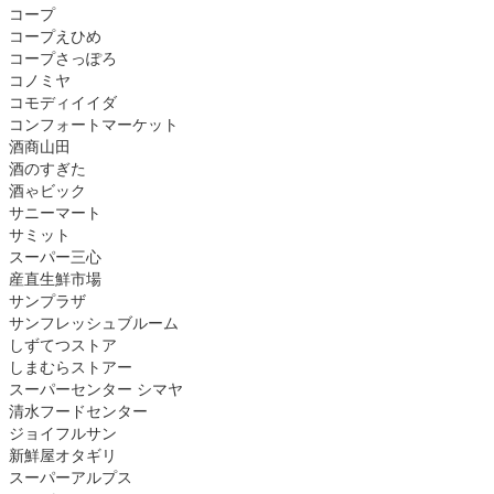
コープ
コープえひめ
コープさっぽろ
コノミヤ
コモディイイダ
コンフォートマーケット
酒商山田
酒のすぎた
酒ゃビック
サニーマート
サミット
スーパー三心
産直生鮮市場
サンプラザ
サンフレッシュブルーム
しずてつストア
しまむらストアー
スーパーセンター シマヤ
清水フードセンター
ジョイフルサン
新鮮屋オタギリ
スーパーアルプス