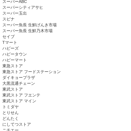
スーパーABC
スーパーシティアサヒ
スーパー玉出
スピナ
スーパー魚長 生鮮げんき市場
スーパー魚長 生鮮乃木市場
セイブ
Tマート
ハピーズ
ハピータウン
ハピーマート
東急ストア
東急ストア フードステーション
ダイキョープラザ
大黒流通チェーン
東武ストア
東武ストア フエンテ
東武ストア マイン
トミダヤ
とりせん
どんたく
にしてつストア
ニチエー