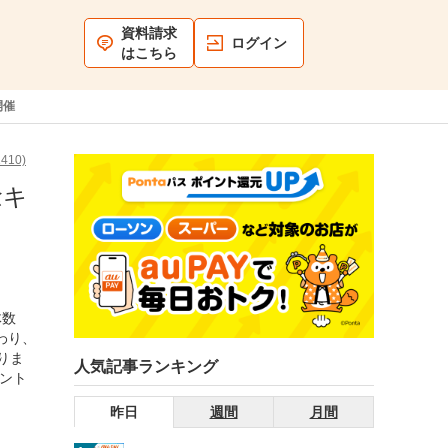
資料請求
ログイン
はこちら
開催
10)
念キ
体数
わり、
りま
人気記事ランキング
イント
昨日
週間
月間