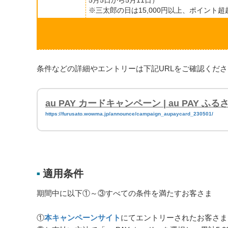
5月5日から5月11日）
※三太郎の日は15,000円以上、ポイント超
条件などの詳細やエントリーは下記URLをご確認くだ
au PAY カードキャンペーン | au PAY ふ
https://furusato.wowma.jp/announce/campaign_aupaycard_230501/
適用条件
■
期間中に以下①～③すべての条件を満たすお客さま
①
本キャンペーンサイト
にてエントリーされたお客さま