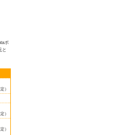
taポ
元と
定）​
定）​
定）​