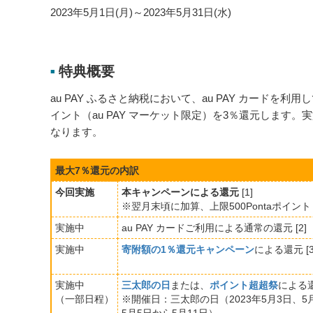
2023年5月1日(月)～2023年5月31日(水)
特典概要
■
au PAY ふるさと納税において、au PAY カードを利
イント（au PAY マーケット限定）を3％還元します
なります。
最大7％還元の内訳
今回実施
本キャンペーンによる還元
[1]
※翌月末頃に加算、上限500Pontaポイント
実施中
au PAY カードご利用による通常の還元 [2]
実施中
寄附額の1％還元キャンペーン
による還元 [3
実施中
三太郎の日
または、
ポイント超超祭
による還元
（一部日程）
※開催日：三太郎の日（2023年5月3日、5