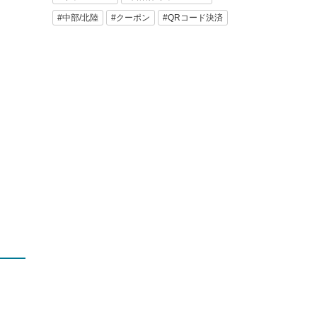
#中部/北陸
#クーポン
#QRコード決済