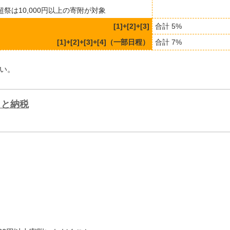
超祭は10,000円以上の寄附が対象
[1]+[2]+[3]
合計 5%
[1]+[2]+[3]+[4]（一部日程）
合計 7%
さい。
るさと納税