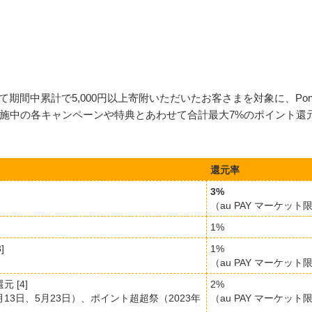
用して期間中累計で5,000円以上寄附いただいたお客さまを対象に、Pon
。実施中の各キャンペーンや特典とあわせて合計最大7%のポイント還
還元率
3%
（au PAY マーケット限
1%
]
1%
（au PAY マーケット限
 [4]
2%
月13日、5月23日）、ポイント超超祭（2023年
（au PAY マーケット限