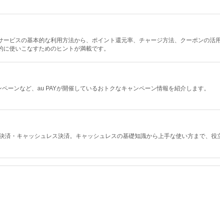
決済サービスの基本的な利用方法から、ポイント還元率、チャージ方法、クーポンの活
率的に使いこなすためのヒントが満載です。
ペーンなど、au PAYが開催しているおトクなキャンペーン情報を紹介します。
ド決済・キャッシュレス決済。キャッシュレスの基礎知識から上手な使い方まで、役