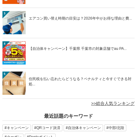
3
エアコン買い替え時期の目安は？2026年中がお得な理由と費...
4
【自治体キャンペーン】千葉県 千葉市の対象店舗でau PA...
5
住民税を払い忘れたらどうなる？ペナルティと今すぐできる対
処...
>>総合人気ランキング
最近話題のキーワード
#キャンペーン
#QRコード決済
#自治体キャンペーン
#中部/北陸
#クーポン
#Pontaポイント