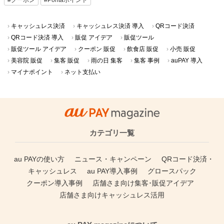
キャッシュレス決済
キャッシュレス決済 導入
QRコード決済
QRコード決済 導入
販促 アイデア
販促ツール
販促ツール アイデア
クーポン 販促
飲食店 販促
小売 販促
美容院 販促
集客 販促
雨の日 集客
集客 事例
auPAY 導入
マイナポイント
ネット支払い
カテゴリ一覧
au PAYの使い方
ニュース・キャンペーン
QRコード決済・
キャッシュレス
au PAY導入事例
グロースパック
クーポン導入事例
店舗さま向け集客･販促アイデア
店舗さま向けキャッシュレス活用