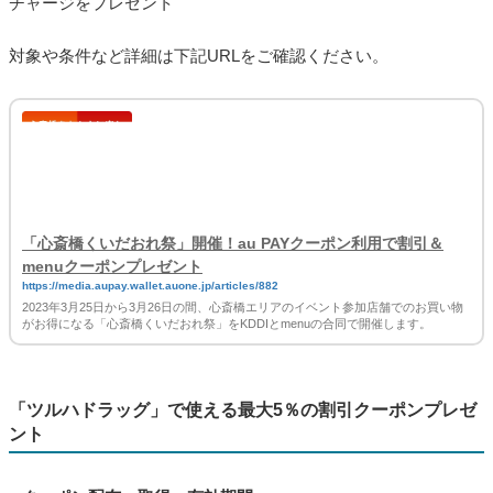
チャージをプレゼント
対象や条件など詳細は下記URLをご確認ください。
「心斎橋くいだおれ祭」開催！au PAYクーポン利用で割引＆
menuクーポンプレゼント
https://media.aupay.wallet.auone.jp/articles/882
2023年3月25日から3月26日の間、心斎橋エリアのイベント参加店舗でのお買い物
がお得になる「心斎橋くいだおれ祭」をKDDIとmenuの合同で開催します。
「ツルハドラッグ」で使える最大5％の割引クーポンプレゼ
ント