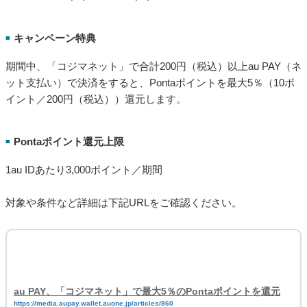
au PAY ふるさと納税、au PAY カードを利用した寄附で最大4％
のポイントを還元
https://media.aupay.wallet.auone.jp/articles/862
KDDI株式会社、auコマース＆ライフ株式会社、auフィナンシャルサービス株式会
社は、2023年3月1日から3月31日までの間、au PAY ふるさと納税において、au
PAY カードで1万円以上寄附いただくとポイントを2％追加で還元する「春のau
PAY カードキャンペーン」を開催します。実施中のキャンペーンや特典とあわせる
と最大で合計4％のポイント、さらにauスマートパスプレミアム会員のお客さま限
定で三太郎の日（毎月3日、13日、23日）なら最大で合計6%のポイントを還元し
ます。
「コジマネット」で最大5％のPontaポイントを還元
実施期間
■
2023年3月1日(水)～3月14日(火)
キャンペーン特典
■