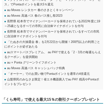
ス」でPontaポイントを最大5％還元
●
au Moves レンタカー 春のさきとくキャンペーン
●
au Moves 高速バス 春のバス推し祭2023
●
長野県 松本市でマイナンバーカードを保有されている2022年度に19
～25歳となるすべての市民に自治体マイナポイントを付与
●
長野県 松本市でマイナンバーカードを保有されているすべての市民
に自治体マイナポイントを付与
●
「たぬきの大抽選会 春」を2月22日から開催！200円以上の利用ごと
にポイントが必ずあたる
●
auスマートパスプレミアム、 au PAYで使える「2・3月の毎週もらえ
るクーポン」を提供開始
●
au × Ponta グリーンライフポイント
●
au Moves 高速バス キャッシュバック特典
●
「オーケー」でのお買い物でPontaポイントを通常の4倍還元
●
山梨県民のみなさま限定！省エネ機器購入でau PAY 残高やPontaポ
イントをプレゼント
「くら寿司」で使える最大15％の割引クーポンプレゼント