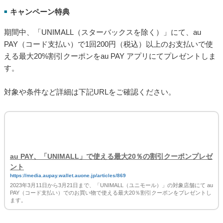
au PAY、対象カードでQUICPay+を利用すると最大10万ポイン
トが当たるキャンペーンを実施
https://media.aupay.wallet.auone.jp/articles/870
KDDI株式会社、auペイメント株式会社、auフィナンシャルサービス株式会社は
2023年3月8日から4月30日まで、au PAY プリペイドカード、au PAY カード、au
PAY ゴールドカードのいずれかを対象のモバイル端末（※注）に設定し、対象カー
ドのQUICPay+™（クイックペイプラス）をご利用いただくと、最大10万Pontaポ
イントがあたるキャンペーンを実施します。（※注：iPhoneやApple Watchなどの
iOS端末が対象です）
「UNIMALL」で使える最大20％の割引クーポンプレゼント
クーポン配布・取得・有効期間
■
2023年3月11日(土)～3月21日(火)
キャンペーン特典
■
期間中、「UNIMALL（スターバックスを除く）」にて、au