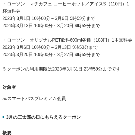
auスマートパスプレミアム、コンビニ商品が毎週もらえる
「三太郎の月」を3月に開催
三太郎の月「"超"毎週もらえるクーポン」
■
概要
毎週月曜日に飲食店、カフェ、ドラッグストア、100円均一ショ
ップなどで使える100円割引クーポンを週替わりで提供する「
毎
週もらえるクーポン
」のラインアップに、3月限定でもれなく全
員がもらえるクーポンを追加提供します。
提供クーポン・クーポン取得期間
・ローソン マチカフェ コーヒーホット／アイスS（110円）1
杯無料券
2023年3月1日 10時00分～3月6日 9時59分まで
2023年3月13日 10時00分～3月20日 9時59分まで