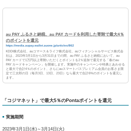
最大6％還元の内訳
今回実施 [1]
本キャンペーンによる還元
※寄附額の条件を満たした翌月末頃に加算します
※加算上限ポイント数：500Pontaポイント
実施中 [2]
au PAY カードご利用による通常の還元
実施中 [3]
寄附額の1％還元キャンペーン
実施中 [4]
auスマートパスプレミアム会員なら2％追加還元キャ
※2023年3月3日、3月13日、3月23日に開催
[1]
[1]+[2]
対象や条件など詳細は下記URLをご確認ください。