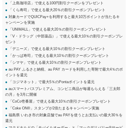
●
「上島珈琲店」で使える100円割引クーポンをプレゼント
●
「くら寿司」で使える最大20％の割引クーポンプレゼント
●
対象カードでQUICPay+を利用すると最大10万ポイントが当たるキ
ャンペーンを実施
●
「UNIMALL」で使える最大20％の割引クーポンプレゼント
●
「V・ドラッグ（中部薬品）」で使える最大10％の割引クーポンプレ
ゼント
●
「デニーズ」で使える最大10％の割引クーポンプレゼント
●
「かっぱ寿司」で使える最大10％の割引クーポンプレゼント
●
「シマヤ」で使える最大10％の割引クーポンプレゼント
●
au PAY ふるさと納税、au PAY カードを利用した寄附で最大4％のポ
イントを還元
●
「コジマネット」で最大5％のPontaポイントを還元
●
auスマートパスプレミアム、コンビニ商品が毎週もらえる「三太郎
の月」を3月に開催
●
「CoCo壱番屋」で使える最大10％の割引クーポンプレゼント
●
「Coke ON®」スタンプが2倍たまるキャンペーン実施
●
福島県 いわき市の対象店舗でau PAYを使うとお支払いの最大30％を
還元
●
マクドナルドの「モバイルオーダー」と「マックデリバリー®サービ