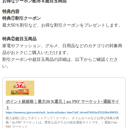
お得なクーポン配布＆超目玉商品
特典内容
特典①割引クーポン
最大50％割引など、お得な割引クーポンをプレゼントします。
特典②超目玉商品
家電やファッション、グルメ、日用品などのカテゴリの対象商
品がおトクにご購入いただけます。
割引クーポンや超目玉商品の詳細は、以下からご確認くださ
い。
ポイント超超祭｜最大36％還元｜au PAY マーケット−通販サイ
ト
https://wowma.jp/event/cho2_festival/index.html?aff_id=wlt74llXts251106e990331X
cpg01Xmal
購入金額に応じてポイントアップ！クーポン、タイムセールなどお得な特典が満
載！au PAY マーケットは、豊富な品ぞろえの総合通販サイトです。｜通販のau
PAY マーケット