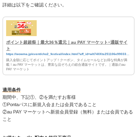
詳細は以下をご確認ください。
ポイント超超祭｜最大36％還元｜au PAY マーケット−通販サイ
ト
https://wowma.jp/event/cho2_festival/index.html?aff_id=wlt74llXts251106e990331X
cpg01Xmal
購入金額に応じてポイントアップ！クーポン、タイムセールなどお得な特典が満
載！au PAY マーケットは、豊富な品ぞろえの総合通販サイトです。｜通販のau
PAY マーケット
適用条件
期間中、下記①、②を満たすお客様
①Pontaパスに新規入会または会員であること
②au PAY マーケットへ新規会員登録（無料）または会員である
こと