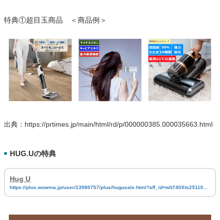
特典①超目玉商品 ＜商品例＞
出典：https://prtimes.jp/main/html/rd/p/000000385.000035663.html
HUG.Uの特典
■
Hug U
https://plus.wowma.jp/user/13980757/plus/hugusale.html?aff_id=wlt74llXts251106e
990331Xcpg01Xmal