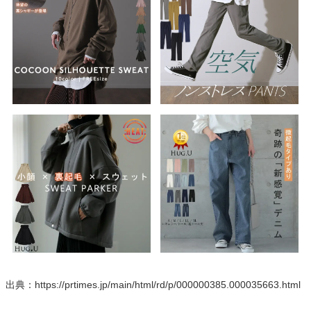
出典：https://prtimes.jp/main/html/rd/p/000000385.000035663.html