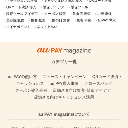
キャッシュレス決済
キャッシュレス決済 導入
QRコード決済
QRコード決済 導入
販促 アイデア
販促ツール
販促ツール アイデア
クーポン 販促
飲食店 販促
小売 販促
美容院 販促
集客 販促
雨の日 集客
集客 事例
auPAY 導入
マイナポイント
ネット支払い
カテゴリ一覧
au PAYの使い方
ニュース・キャンペーン
QRコード決済・
キャッシュレス
au PAY導入事例
グロースパック
クーポン導入事例
店舗さま向け集客･販促アイデア
店舗さま向けキャッシュレス活用
au PAY magazineについて