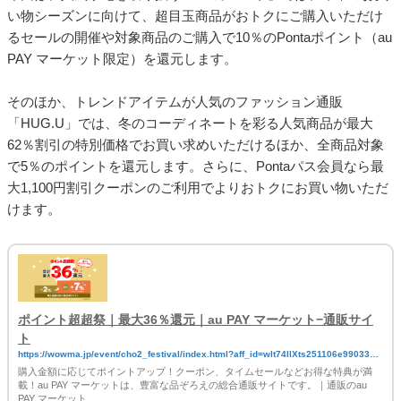
い物シーズンに向けて、超目玉商品がおトクにご購入いただけ
るセールの開催や対象商品のご購入で10％のPontaポイント（au
PAY マーケット限定）を還元します。
そのほか、トレンドアイテムが人気のファッション通販
「HUG.U」では、冬のコーディネートを彩る人気商品が最大
62％割引の特別価格でお買い求めいただけるほか、全商品対象
で5％のポイントを還元します。さらに、Pontaパス会員なら最
大1,100円割引クーポンのご利用でよりおトクにお買い物いただ
けます。
ポイント超超祭｜最大36％還元｜au PAY マーケット−通販サイ
ト
https://wowma.jp/event/cho2_festival/index.html?aff_id=wlt74llXts251106e990331X
cpg01Xmal
購入金額に応じてポイントアップ！クーポン、タイムセールなどお得な特典が満
載！au PAY マーケットは、豊富な品ぞろえの総合通販サイトです。｜通販のau
PAY マーケット