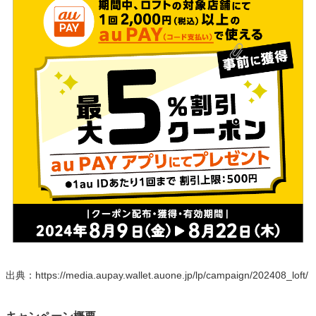
出典：https://media.aupay.wallet.auone.jp/lp/campaign/202408_loft/