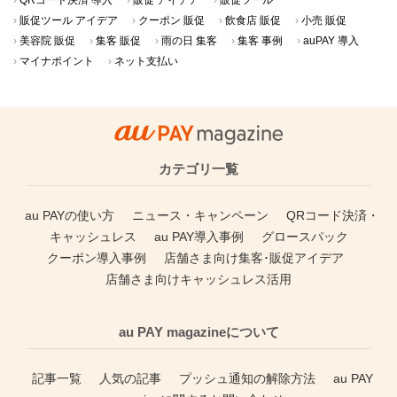
販促ツール アイデア
クーポン 販促
飲食店 販促
小売 販促
美容院 販促
集客 販促
雨の日 集客
集客 事例
auPAY 導入
マイナポイント
ネット支払い
カテゴリ一覧
au PAYの使い方
ニュース・キャンペーン
QRコード決済・
キャッシュレス
au PAY導入事例
グロースパック
クーポン導入事例
店舗さま向け集客･販促アイデア
店舗さま向けキャッシュレス活用
au PAY magazineについて
記事一覧
人気の記事
プッシュ通知の解除方法
au PAY