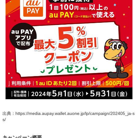
出典：https://media.aupay.wallet.auone.jp/lp/campaign/202405_ja-s
s/
キャンペーン概要