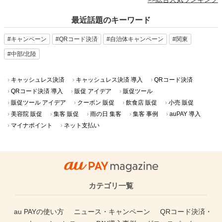
最近話題のキーワード
#キャンペーン
#QRコード決済
#自治体キャンペーン
#関東
#中部/北陸
キャッシュレス決済
キャッシュレス決済 導入
QRコード決済
QRコード決済 導入
販促 アイデア
販促ツール
販促ツール アイデア
クーポン 販促
飲食店 販促
小売 販促
美容院 販促
集客 販促
雨の日 集客
集客 事例
auPAY 導入
マイナポイント
ネット支払い
カテゴリ一覧
au PAYの使い方
ニュース・キャンペーン
QRコード決済・