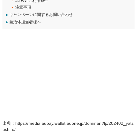
au PAYご利用条件
注意事項
●
キャンペーンに関するお問い合わせ
●
自治体担当者様へ
出典：https://media.aupay.wallet.auone.jp/dominant/lp/202402_yats
ushiro/
キャンペーン概要
実施期間
■
2024年2月1日(木)～2月29日(木)
還元率
■