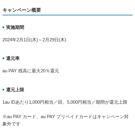
au PAY 残高に最大20％還元
還元上限
■
1au IDあたり1,000円相当／回、5,000円相当／期間が還元上限
※au PAY カード、au PAY プリペイドカードはキャンペーン対
象外です
au PAY 残高還元時期
■
2024年3月末までに還元
キャンペーン対象店舗
■
熊本県 八代市のau PAY加盟店
使えるお店を探す｜au PAYでスマホでお得にお買い物