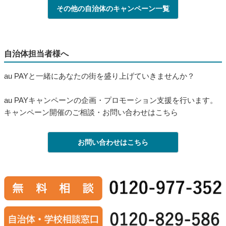
お問い合わせはこちら
受付：平日/10:00〜18:00(12月29日〜1月3日を除く)
※QRコードは㈱デンソーウェーブの登録商標です
※iOSは、Ciscoの米国およびその他の国における商標または登
録商標であり、ライセンスに基づき使用されています
※iPhone、iPad、Apple Watchは、米国および他の国々で登録さ
れたApple Inc.の商標です
※iPhoneの商標は、アイホン株式会社のライセンスにもとづき
使用されています。TM and © 2024 Apple Inc. All rights reserved.