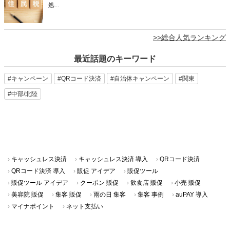
キャッシュレス決済
キャッシュレス決済 導入
QRコード決済
QRコード決済 導入
販促 アイデア
販促ツール
販促ツール アイデア
クーポン 販促
飲食店 販促
小売 販促
美容院 販促
集客 販促
雨の日 集客
集客 事例
auPAY 導入
マイナポイント
ネット支払い
カテゴリ一覧
au PAYの使い方
ニュース・キャンペーン
QRコード決済・
キャッシュレス
au PAY導入事例
グロースパック
クーポン導入事例
店舗さま向け集客･販促アイデア
店舗さま向けキャッシュレス活用