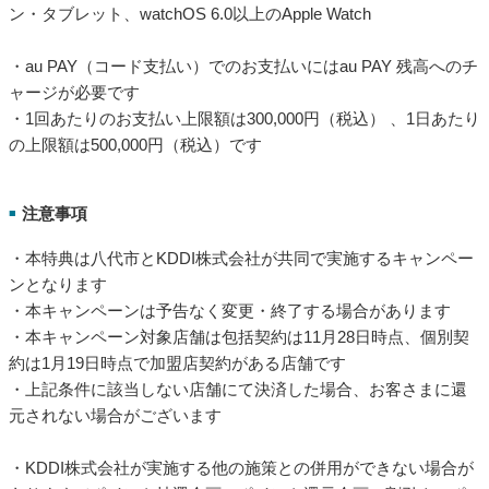
・本特典は八代市とKDDI株式会社が共同で実施するキャンペー
ンとなります
・本キャンペーンは予告なく変更・終了する場合があります
・本キャンペーン対象店舗は包括契約は11月28日時点、個別契
約は1月19日時点で加盟店契約がある店舗です
・上記条件に該当しない店舗にて決済した場合、お客さまに還
元されない場合がございます
・KDDI株式会社が実施する他の施策との併用ができない場合が
あります（ポイント抽選企画、ポイント還元企画、割引クーポ
ンを除く）
・au PAY 割引クーポンを併用した場合、割引前の金額からau
PAY 残高還元いたします
・還元時点で以下の場合は対象外です
└au IDが削除または無効、もしくは譲渡・承継している場
合。 au ID統合によりau IDを変更された場合
└原則、au PAY（コード支払い）にて決済した商品・サービ
ス等の取引のキャンセル・取消し・払戻し等がなされた場合