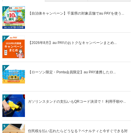
【ローソン限定・Ponta会員限定】au PAY連携したロ...
4
ガソリンスタンドの支払いもQRコード決済で！ 利用手順や...
5
住民税を払い忘れたらどうなる？ペナルティと今すぐできる対
処...
>>総合人気ランキング
最近話題のキーワード
#キャンペーン
#QRコード決済
#自治体キャンペーン
#関東
#中部/北陸