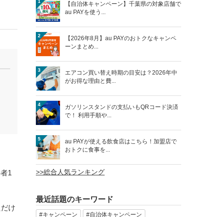
1
【自治体キャンペーン】千葉県の対象店舗で
au PAYを使う...
2
【2026年8月】au PAYのおトクなキャンペ
ーンまとめ...
3
エアコン買い替え時期の目安は？2026年中
がお得な理由と費...
4
ガソリンスタンドの支払いもQRコード決済
で！ 利用手順や...
5
au PAYが使える飲食店はこちら！加盟店で
おトクに食事を...
>>総合人気ランキング
者1
最近話題のキーワード
ただけ
#キャンペーン
#自治体キャンペーン