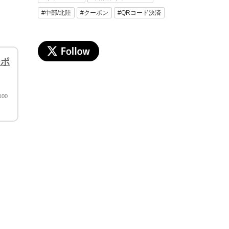
#中部/北陸
#クーポン
#QRコード決済
ーポ
00