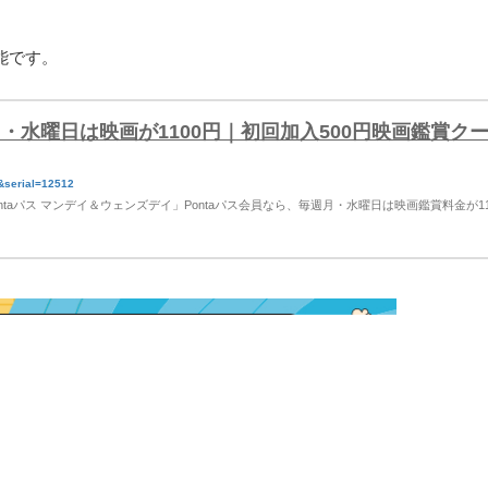
能です。
週月・水曜日は映画が1100円｜初回加入500円映画鑑賞ク
&serial=12512
ntaパス マンデイ＆ウェンズデイ」Pontaパス会員なら、毎週月・水曜日は映画鑑賞料金が11