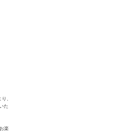
より、
いた
お楽