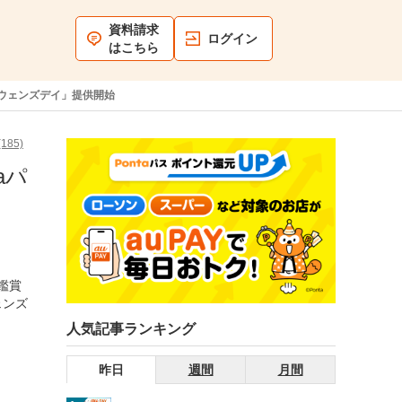
資料請求
ログイン
はこちら
＆ウェンズデイ」提供開始
185)
aパ
鑑賞
ェンズ
人気記事ランキング
昨日
週間
月間