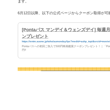
ます。
6月12日以降、以下の公式ページからクーポン取得が可
[Pontaパス マンデイ＆ウェンズデイ] 毎
ンプレゼント
https://entm.auone.jp/toho/aumonday/lpc?medid=auhp_topi&srcid=movie
Pontaパスへの初回ご加入で500円映画鑑賞クーポンプレゼント！｜「Po
円!!