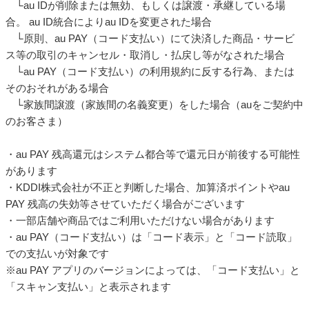
└au IDが削除または無効、もしくは譲渡・承継している場
合。 au ID統合によりau IDを変更された場合
└原則、au PAY（コード支払い）にて決済した商品・サービ
ス等の取引のキャンセル・取消し・払戻し等がなされた場合
└au PAY（コード支払い）の利用規約に反する行為、または
そのおそれがある場合
└家族間譲渡（家族間の名義変更）をした場合（auをご契約中
のお客さま）
・au PAY 残高還元はシステム都合等で還元日が前後する可能性
があります
・KDDI株式会社が不正と判断した場合、加算済ポイントやau
PAY 残高の失効等させていただく場合がございます
・一部店舗や商品ではご利用いただけない場合があります
・au PAY（コード支払い）は「コード表示」と「コード読取」
での支払いが対象です
※au PAY アプリのバージョンによっては、「コード支払い」と
「スキャン支払い」と表示されます