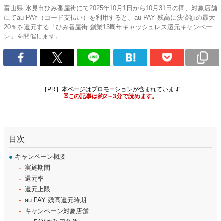
富山県 氷見市ひみ番屋街にて2025年10月1日から10月31日の間、対象店舗
にてau PAY（コード支払い）を利用すると、au PAY 残高に決済額の最大
20％を還元する「ひみ番屋街 創業13周年キャッシュレス還元キャンペー
ン」を開催します。
［PR］本ページはプロモーションが含まれています
⏳この記事は約2～3分で読めます。
目次
●
キャンペーン概要
実施期間
還元率
還元上限
au PAY 残高還元時期
キャンペーン対象店舗