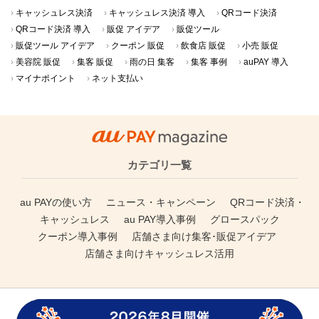
キャッシュレス決済
キャッシュレス決済 導入
QRコード決済
QRコード決済 導入
販促 アイデア
販促ツール
販促ツール アイデア
クーポン 販促
飲食店 販促
小売 販促
美容院 販促
集客 販促
雨の日 集客
集客 事例
auPAY 導入
マイナポイント
ネット支払い
カテゴリ一覧
au PAYの使い方
ニュース・キャンペーン
QRコード決済・
キャッシュレス
au PAY導入事例
グロースパック
クーポン導入事例
店舗さま向け集客･販促アイデア
店舗さま向けキャッシュレス活用
au PAY magazineについて