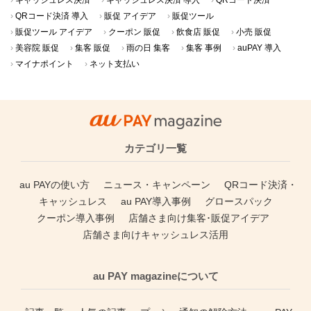
キャッシュレス決済
キャッシュレス決済 導入
QRコード決済
QRコード決済 導入
販促 アイデア
販促ツール
販促ツール アイデア
クーポン 販促
飲食店 販促
小売 販促
美容院 販促
集客 販促
雨の日 集客
集客 事例
auPAY 導入
マイナポイント
ネット支払い
カテゴリ一覧
au PAYの使い方
ニュース・キャンペーン
QRコード決済・
キャッシュレス
au PAY導入事例
グロースパック
クーポン導入事例
店舗さま向け集客･販促アイデア
店舗さま向けキャッシュレス活用
au PAY magazineについて