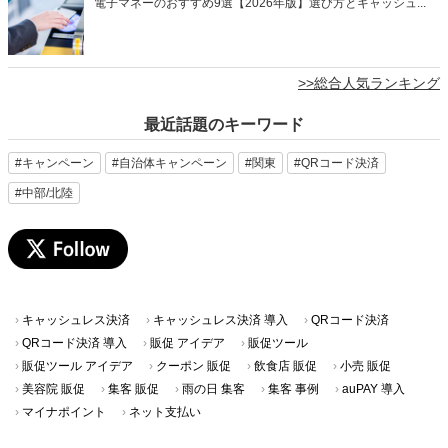
電子マネーのおすすめ9選【2026年版】選び方とキャッシュ...
>>総合人気ランキング
最近話題のキーワード
#キャンペーン
#自治体キャンペーン
#関東
#QRコード決済
#中部/北陸
キャッシュレス決済
キャッシュレス決済 導入
QRコード決済
QRコード決済 導入
販促 アイデア
販促ツール
販促ツール アイデア
クーポン 販促
飲食店 販促
小売 販促
美容院 販促
集客 販促
雨の日 集客
集客 事例
auPAY 導入
マイナポイント
ネット支払い