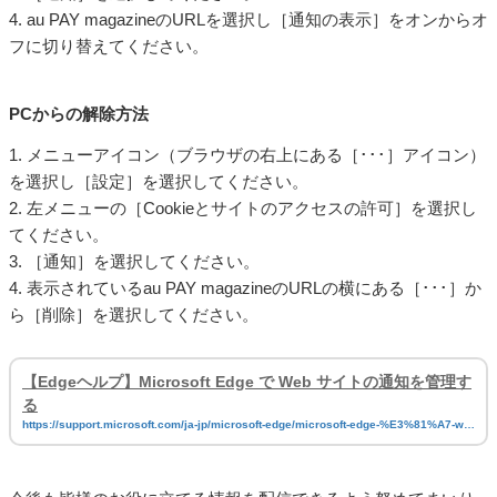
4. au PAY magazineのURLを選択し［通知の表示］をオンからオ
フに切り替えてください。
PCからの解除方法
1. メニューアイコン（ブラウザの右上にある［･･･］アイコン）
を選択し［設定］を選択してください。
2. 左メニューの［Cookieとサイトのアクセスの許可］を選択し
てください。
3. ［通知］を選択してください。
4. 表示されているau PAY magazineのURLの横にある［･･･］か
ら［削除］を選択してください。
【Edgeヘルプ】Microsoft Edge で Web サイトの通知を管理す
る
https://support.microsoft.com/ja-jp/microsoft-edge/microsoft-edge-%E3%81%A7-we
b-%E3%82%B5%E3%82%A4%E3%83%88%E3%81%AE%E9%80%9A%E7%9F%A5%
E3%82%92%E7%AE%A1%E7%90%86%E3%81%99%E3%82%8B-0c555609-5bf2-47
9d-a59d-fb30a0b80b2b