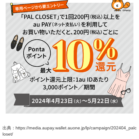
出典：https://media.aupay.wallet.auone.jp/lp/campaign/202404_palc
loset/