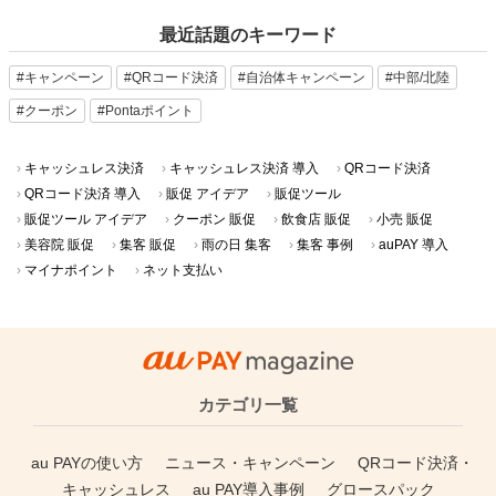
最近話題のキーワード
#キャンペーン
#QRコード決済
#自治体キャンペーン
#中部/北陸
#クーポン
#Pontaポイント
キャッシュレス決済
キャッシュレス決済 導入
QRコード決済
QRコード決済 導入
販促 アイデア
販促ツール
販促ツール アイデア
クーポン 販促
飲食店 販促
小売 販促
美容院 販促
集客 販促
雨の日 集客
集客 事例
auPAY 導入
マイナポイント
ネット支払い
カテゴリ一覧
au PAYの使い方
ニュース・キャンペーン
QRコード決済・
キャッシュレス
au PAY導入事例
グロースパック