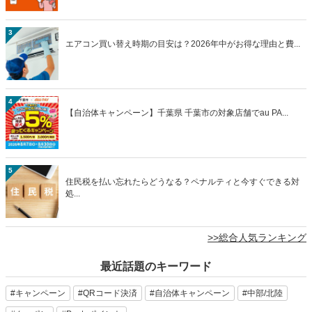
【2026年8月】au PAYのおトクなキャンペーンまとめ...
3
エアコン買い替え時期の目安は？2026年中がお得な理由と費...
4
【自治体キャンペーン】千葉県 千葉市の対象店舗でau PA...
5
住民税を払い忘れたらどうなる？ペナルティと今すぐできる対
処...
>>総合人気ランキング
最近話題のキーワード