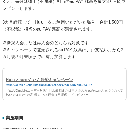
くと、毎月500円（不課税）相当のau PAY 残高を最大3カ月間プ
レゼントします。
3カ月継続して「Hulu」をご利用いただいた場合、合計1,500円
（不課税）相当のau PAY 残高が還元されます。
※新規入会または再入会のどちらも対象です
※キャンペーンで還元されるau PAY 残高は、お支払い月から2
カ月後の月末頃までに毎月加算します
Hulu × auかんたん決済キャンペーン
https://camp.auone.jp/campaign/925ece4f7deb3d7bb80d4187
［au/UQmobileユーザー対象］Hulu新規または再入会の方 auかんたん決済でのお支
払いで au PAY 残高 最大1,500円分（不課税）プレゼント!!