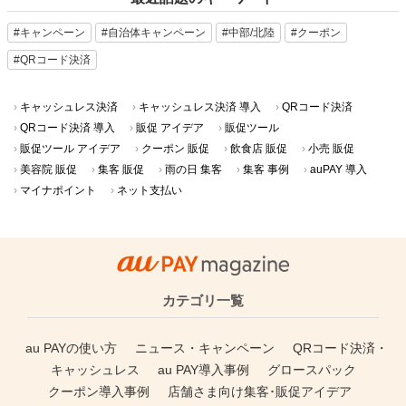
#キャンペーン
#自治体キャンペーン
#中部/北陸
#クーポン
#QRコード決済
キャッシュレス決済
キャッシュレス決済 導入
QRコード決済
QRコード決済 導入
販促 アイデア
販促ツール
販促ツール アイデア
クーポン 販促
飲食店 販促
小売 販促
美容院 販促
集客 販促
雨の日 集客
集客 事例
auPAY 導入
マイナポイント
ネット支払い
カテゴリ一覧
au PAYの使い方
ニュース・キャンペーン
QRコード決済・
キャッシュレス
au PAY導入事例
グロースパック
クーポン導入事例
店舗さま向け集客･販促アイデア