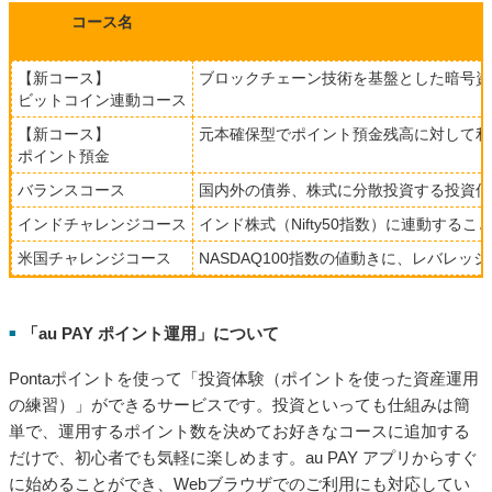
コース名
【新コース】
ブロックチェーン技術を基盤とした暗号資
ビットコイン連動コース
【新コース】
元本確保型でポイント預金残高に対して利
ポイント預金
バランスコース
国内外の債券、株式に分散投資する投資信
インドチャレンジコース
インド株式（Nifty50指数）に連動する
米国チャレンジコース
NASDAQ100指数の値動きに、レバレ
「au PAY ポイント運用」について
■
Pontaポイントを使って「投資体験（ポイントを使った資産運用
の練習）」ができるサービスです。投資といっても仕組みは簡
単で、運用するポイント数を決めてお好きなコースに追加する
だけで、初心者でも気軽に楽しめます。au PAY アプリからすぐ
に始めることができ、Webブラウザでのご利用にも対応してい