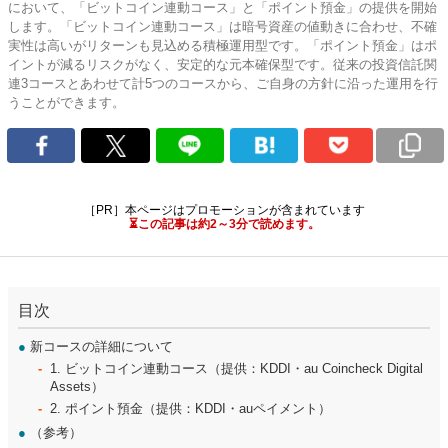
において、「ビットコイン連動コース」と「ポイント預金」の提供を開始
します。「ビットコイン連動コース」は暗号資産の値動きに合わせ、不確
実性は高いがリターンも見込める積極運用型です。「ポイント預金」はポ
イントが減るリスクがなく、安定的な元本確保型です。従来の投資信託関
連3コースとあわせて計5つのコースから、ご自身の方針に沿った運用を行
うことができます。
［PR］本ページはプロモーションが含まれています
⏳この記事は約2～3分で読めます。
目次
●
新コースの詳細について
1. ビットコイン連動コース（提供：KDDI・au Coincheck Digital
Assets）
2. ポイント預金（提供：KDDI・auペイメント）
●
（参考）