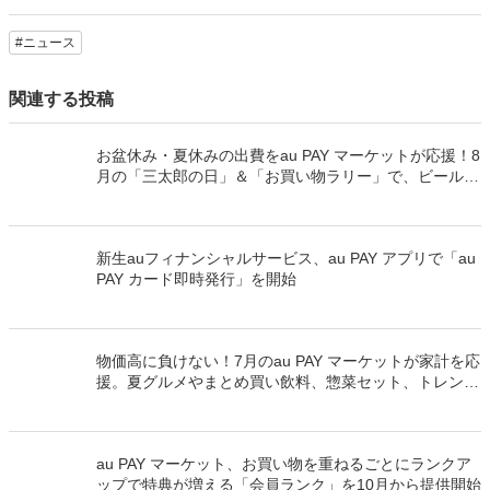
#ニュース
関連する投稿
お盆休み・夏休みの出費をau PAY マーケットが応援！8
月の「三太郎の日」＆「お買い物ラリー」で、ビール・
冷凍惣菜・夏物家電が最大52％割引＆最大50％のポイ
ント還元でおトク
新生auフィナンシャルサービス、au PAY アプリで「au
PAY カード即時発行」を開始
物価高に負けない！7月のau PAY マーケットが家計を応
援。夏グルメやまとめ買い飲料、惣菜セット、トレンド
夏服が最大70％割引と最大50％のポイント還元でおト
ク！
au PAY マーケット、お買い物を重ねるごとにランクア
ップで特典が増える「会員ランク」を10月から提供開始