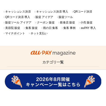
キャッシュレス決済
キャッシュレス決済 導入
QRコード決済
QRコード決済 導入
販促 アイデア
販促ツール
販促ツール アイデア
クーポン 販促
飲食店 販促
小売 販促
美容院 販促
集客 販促
雨の日 集客
集客 事例
auPAY 導入
マイナポイント
ネット支払い
カテゴリ一覧
au PAYの使い方
ニュース・キャンペーン
QRコード決済・
キャッシュレス
au PAY導入事例
グロースパック
クーポン導入事例
店舗さま向け集客･販促アイデア
店舗さま向けキャッシュレス活用
au PAY magazineについて