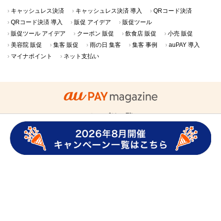
キャッシュレス決済
キャッシュレス決済 導入
QRコード決済
QRコード決済 導入
販促 アイデア
販促ツール
販促ツール アイデア
クーポン 販促
飲食店 販促
小売 販促
美容院 販促
集客 販促
雨の日 集客
集客 事例
auPAY 導入
マイナポイント
ネット支払い
カテゴリ一覧
au PAYの使い方
ニュース・キャンペーン
QRコード決済・
キャッシュレス
au PAY導入事例
グロースパック
クーポン導入事例
店舗さま向け集客･販促アイデア
店舗さま向けキャッシュレス活用
au PAY magazineについて