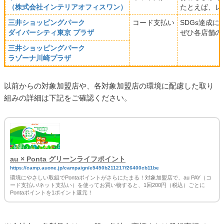
（株式会社インテリアオフィスワン）
たとえば、レ
三井ショッピングパーク
コード支払い
SDGs達成
ダイバーシティ東京 プラザ
ぜひ各店舗の
三井ショッピングパーク
ラゾーナ川崎プラザ
以前からの対象加盟店や、各対象加盟店の環境に配慮した取り
組みの詳細は下記をご確認ください。
au × Ponta グリーンライフポイント
https://camp.auone.jp/campaign/e5450b211217f26400cb11be
環境にやさしい取組でPontaポイントがさらにたまる！対象加盟店で、au PAY（コ
ード支払い/ネット支払い）を使ってお買い物すると、1回200円（税込）ごとに
Pontaポイントを1ポイント還元！