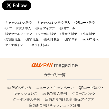
キャッシュレス決済
キャッシュレス決済 導入
QRコード決済
QRコード決済 導入
販促 アイデア
販促ツール
販促ツール アイデア
クーポン 販促
飲食店 販促
小売 販促
美容院 販促
集客 販促
雨の日 集客
集客 事例
auPAY 導入
マイナポイント
ネット支払い
カテゴリ一覧
au PAYの使い方
ニュース・キャンペーン
QRコード決済・
キャッシュレス
au PAY導入事例
グロースパック
クーポン導入事例
店舗さま向け集客･販促アイデア
店舗さま向けキャッシュレス活用