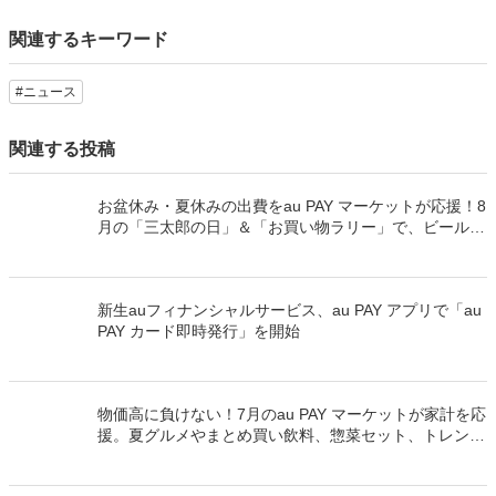
関連するキーワード
#ニュース
関連する投稿
お盆休み・夏休みの出費をau PAY マーケットが応援！8
月の「三太郎の日」＆「お買い物ラリー」で、ビール・
冷凍惣菜・夏物家電が最大52％割引＆最大50％のポイ
ント還元でおトク
新生auフィナンシャルサービス、au PAY アプリで「au
PAY カード即時発行」を開始
物価高に負けない！7月のau PAY マーケットが家計を応
援。夏グルメやまとめ買い飲料、惣菜セット、トレンド
夏服が最大70％割引と最大50％のポイント還元でおト
ク！