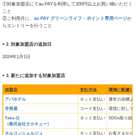
①対象加盟店にてau PAYを利用して200円以上お買い物いただく
こと
②ご利用月に、
au PAY グリーンライフ・ポイント専用ページ
か
らエントリーを行うこと
2. 対象加盟店の追加日
■
2024年1月1日
3. 新たに追加する対象加盟店
■
加盟店
支払方法
環境に配慮し
アパホテル
ネット支払い
通常の浴槽よ
井筒屋
コード支払い
環境に対して
Taka-Q
ネット支払い
SDGs取り
（株式会社タカキュー）
ネルコンシェルジュ
ネット支払い
お客さまから