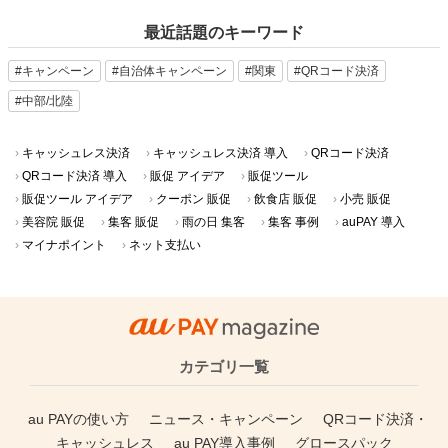
最近話題のキーワード
#キャンペーン
#自治体キャンペーン
#関東
#QRコード決済
#中部/北陸
キャッシュレス決済
キャッシュレス決済 導入
QRコード決済
QRコード決済 導入
販促 アイデア
販促ツール
販促ツール アイデア
クーポン 販促
飲食店 販促
小売 販促
美容院 販促
集客 販促
雨の日 集客
集客 事例
auPAY 導入
マイナポイント
ネット支払い
カテゴリ一覧
au PAYの使い方
ニュース・キャンペーン
QRコード決済・
キャッシュレス
au PAY導入事例
グロースパック