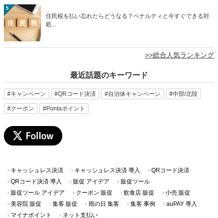
5
住民税を払い忘れたらどうなる？ペナルティと今すぐできる対
処...
>>総合人気ランキング
最近話題のキーワード
#キャンペーン
#QRコード決済
#自治体キャンペーン
#中部/北陸
#クーポン
#Pontaポイント
キャッシュレス決済
キャッシュレス決済 導入
QRコード決済
QRコード決済 導入
販促 アイデア
販促ツール
販促ツール アイデア
クーポン 販促
飲食店 販促
小売 販促
美容院 販促
集客 販促
雨の日 集客
集客 事例
auPAY 導入
マイナポイント
ネット支払い