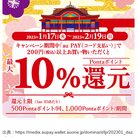
出典：https://media.aupay.wallet.auone.jp/dominant/lp/202301_daz