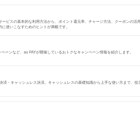
決済サービスの基本的な利用方法から、ポイント還元率、チャージ方法、クーポンの活
率的に使いこなすためのヒントが満載です。
ペーンなど、au PAYが開催しているおトクなキャンペーン情報を紹介します。
ド決済・キャッシュレス決済。キャッシュレスの基礎知識から上手な使い方まで、役