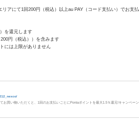
リアにて1回200円（税込）以上au PAY（コード支払い）でお支
5％）を還元します
／200円（税込））を含みます
トには上限がありません
2212_nexco/
してお買い物いただくと、1回のお支払いごとにPontaポイントを最大1.5％還元!キャンペー