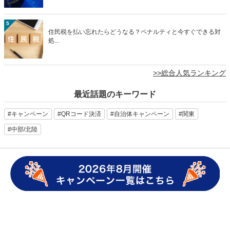
5
住民税を払い忘れたらどうなる？ペナルティと今すぐできる対
処...
>>総合人気ランキング
最近話題のキーワード
#キャンペーン
#QRコード決済
#自治体キャンペーン
#関東
#中部/北陸
キャッシュレス決済
キャッシュレス決済 導入
QRコード決済
QRコード決済 導入
販促 アイデア
販促ツール
販促ツール アイデア
クーポン 販促
飲食店 販促
小売 販促
美容院 販促
集客 販促
雨の日 集客
集客 事例
auPAY 導入
マイナポイント
ネット支払い